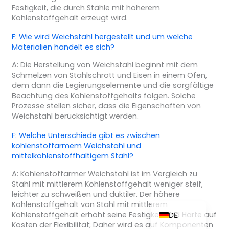
Festigkeit, die durch Stähle mit höherem
Kohlenstoffgehalt erzeugt wird.
F: Wie wird Weichstahl hergestellt und um welche
ZH_TW
Materialien handelt es sich?
ES
A: Die Herstellung von Weichstahl beginnt mit dem
Schmelzen von Stahlschrott und Eisen in einem Ofen,
RU
dem dann die Legierungselemente und die sorgfältige
Beachtung des Kohlenstoffgehalts folgen. Solche
PT
Prozesse stellen sicher, dass die Eigenschaften von
KO
Weichstahl berücksichtigt werden.
JA
F: Welche Unterschiede gibt es zwischen
kohlenstoffarmem Weichstahl und
IT
mittelkohlenstoffhaltigem Stahl?
FR
A: Kohlenstoffarmer Weichstahl ist im Vergleich zu
NL
Stahl mit mittlerem Kohlenstoffgehalt weniger steif,
leichter zu schweißen und duktiler. Der höhere
EN
Kohlenstoffgehalt von Stahl mit mittlerem
Kohlenstoffgehalt erhöht seine Festigkeit und Härte auf
DE
Kosten der Flexibilität; Daher wird es auf Komponenten