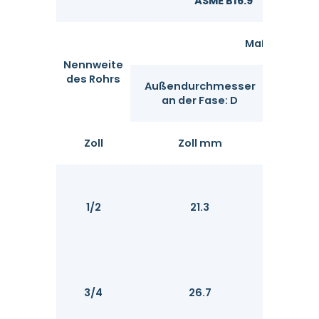
ASME B16.9
Maße
Nennweite
des Rohrs
Außendurchmesser
Lä
an der Fase: D
Zoll
Zoll mm
1/2
21.3
3/4
26.7