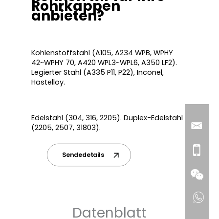
Rohrkappen
anbieten?
Allgemeine Verwendung
:
Kohlenstoffstahl (A105, A234 WPB, WPHY
42~WPHY 70, A420 WPL3~WPL6, A350 LF2).
Legierter Stahl (A335 P11, P22), Inconel,
Hastelloy.
Korrosionsbeständigkeit
:
Edelstahl (304, 316, 2205). Duplex-Edelstahl
(2205, 2507, 31803).
Sendedetails
Datenblatt