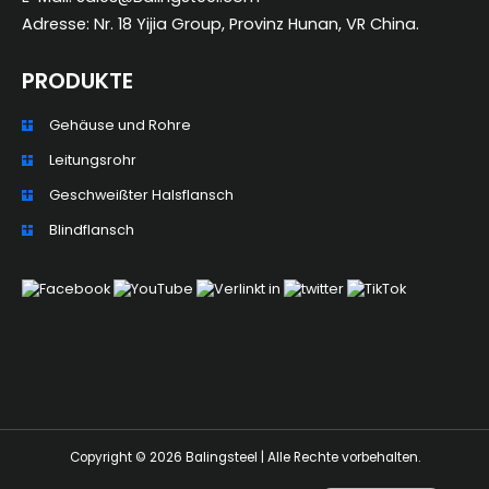
Adresse: Nr. 18 Yijia Group, Provinz Hunan, VR China.
PRODUKTE
Gehäuse und Rohre
ZH_TW
Leitungsrohr
ES
Geschweißter Halsflansch
RU
Blindflansch
PT
KO
JA
IT
FR
NL
Copyright © 2026 Balingsteel | Alle Rechte vorbehalten.
EN