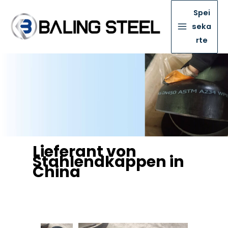
Spei
seka
rte
Lieferant von
Stahlendkappen in
China