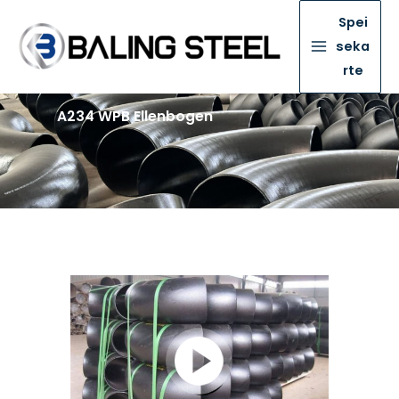
Spei
seka
rte
A234 WPB Ellenbogen