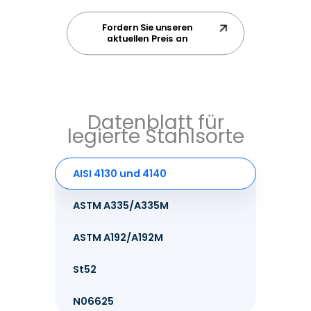
Fordern Sie unseren
aktuellen Preis an
Datenblatt für
legierte Stahlsorte
AISI 4130 und 4140
ASTM A335/A335M
ASTM A192/A192M
St52
N06625