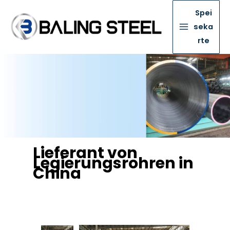
Spei
seka
rte
Lieferant von
Legierungsrohren in
China