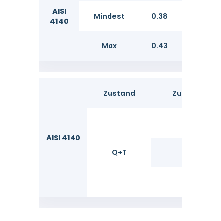
AISI
Mindest
0.38
0.15
4140
Max
0.43
0.35
Zustand
Zugfestigkei
σ
B
AISI 4140
Q+T
Mpa
≥1080