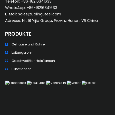
Telefon: +86-18216341633
WhatsApp: +86-18216341633
E-Mail: Sales@BalingSteel.com
Adresse: Nr. 18 Yijia Group, Provinz Hunan, VR China.
PRODUKTE
Gehäuse und Rohre
ZH_TW
Leitungsrohr
ES
Geschweißter Halsflansch
RU
Blindflansch
PT
KO
JA
IT
FR