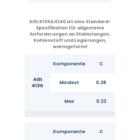
AISI 4130&4140 ist eine Standard-
Spezifikation für allgemeine
Anforderungen an Stahlstangen,
Kohlenstoff und Legierungen,
warmgeformt
Komponente
C
Si ①
AISI
Mindest
0.28
0.15
4130
Max
0.33
0.35
Komponente
C
Si ①