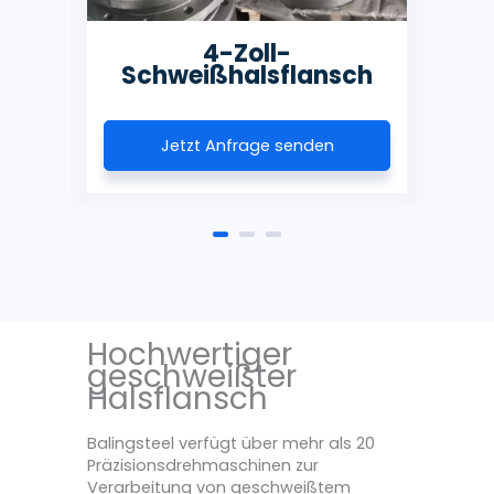
4-Zoll-
ch
Schweißhalsflansch
S
Jetzt Anfrage senden
Hochwertiger
geschweißter
Halsflansch
Balingsteel verfügt über mehr als 20
Präzisionsdrehmaschinen zur
Verarbeitung von geschweißtem