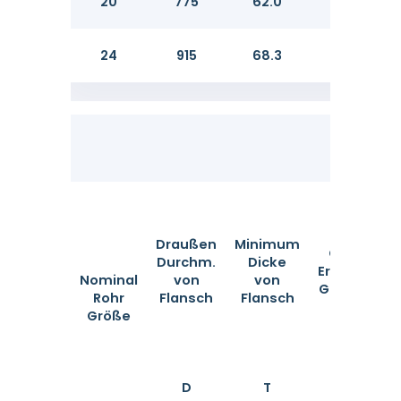
20
775
62.0
63.
24
915
68.3
69.
Draußen
Minimum
ODof
D
Durchm.
Dicke
Erzogen
Nominal
von
von
Gesicht
Rohr
Flansch
Flansch
Größe
D
T
G