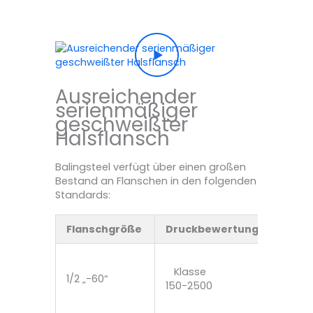
Ausreichender
serienmäßiger
geschweißter
Halsflansch
Balingsteel verfügt über einen großen
Bestand an Flanschen in den folgenden
Standards:
Flanschgröße
Druckbewertung
Mater
Klasse
A105, A
1/2 „-60“
150-2500
A182, 