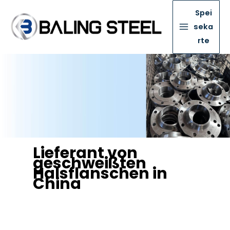
Spei
seka
rte
Lieferant von
geschweißten
Halsflanschen in
China