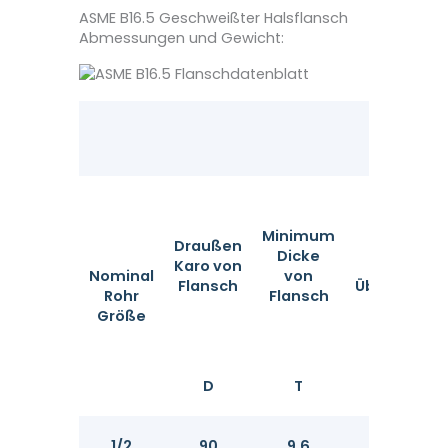
ASME B16.5 Geschweißter Halsflansch
Abmessungen und Gewicht:
Minimum
Draußen
Mini
Dicke
Karo von
Dic
Nominal
von
Flansch
Überlappun
Rohr
Flansch
Größe
D
T
T
1/2
90
9.6
11.2