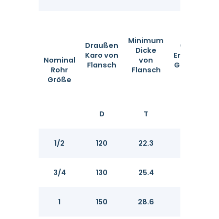
Minimum
Draußen
ODof
D
Dicke
Karo von
Erzogen
Nominal
von
Flansch
Gesicht
Rohr
Flansch
Größe
D
T
G
1/2
120
22.3
34.9
3/4
130
25.4
42.9
1
150
28.6
50.8