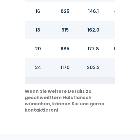
16
825
146.1
469.9
18
915
162.0
533.4
20
985
177.8
584.2
24
1170
203.2
692.2
Wenn Sie weitere Details zu
geschweißtem Halsflansch
wünschen, können Sie uns gerne
kontaktieren!