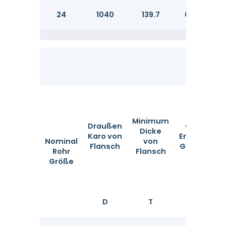
24
1040
139.7
692.2
Minimum
Draußen
ODof
D
Dicke
Karo von
Erzogen
Nominal
von
Flansch
Gesicht
Rohr
Flansch
Größe
D
T
G