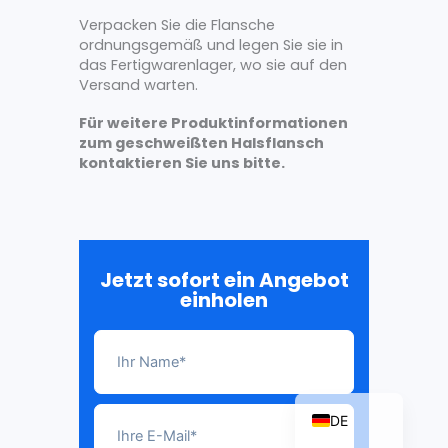
Verpacken Sie die Flansche
ordnungsgemäß und legen Sie sie in
das Fertigwarenlager, wo sie auf den
Versand warten.
ZH_TW
Für weitere Produktinformationen
ES
zum geschweißten Halsflansch
RU
kontaktieren Sie uns bitte.
PT
KO
JA
Jetzt sofort ein Angebot
IT
einholen
FR
NL
EN
DE