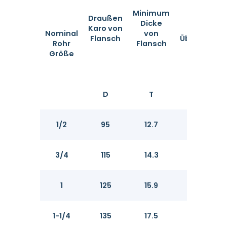
Minimum
Draußen
Mini
Dicke
Karo von
Dic
Nominal
von
Flansch
Überlappun
Rohr
Flansch
Größe
D
T
T
1/2
95
12.7
14.
3/4
115
14.3
15.
1
125
15.9
17.
1-1/4
135
17.5
19.1