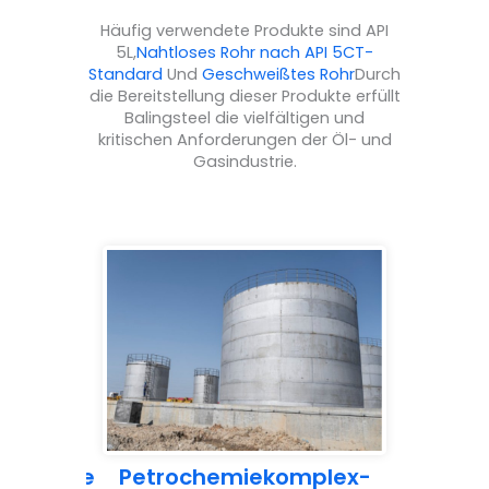
Häufig verwendete Produkte sind API
5L,
Nahtloses Rohr nach API 5CT-
Standard
Und
Geschweißtes Rohr
Durch
die Bereitstellung dieser Produkte erfüllt
Balingsteel die vielfältigen und
kritischen Anforderungen der Öl- und
Gasindustrie.
projekte
Petrochemiekomplex-
Chem