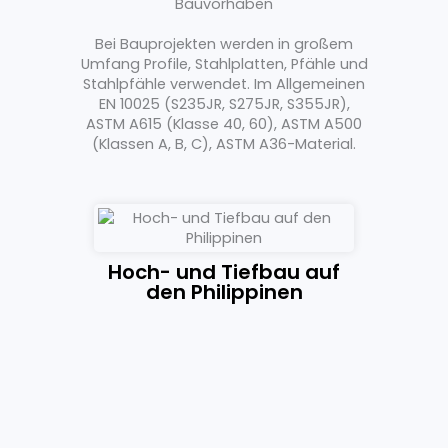
Bauvorhaben
Bei Bauprojekten werden in großem
Umfang Profile, Stahlplatten, Pfähle und
Stahlpfähle verwendet. Im Allgemeinen
EN 10025 (S235JR, S275JR, S355JR),
ASTM A615 (Klasse 40, 60), ASTM A500
(Klassen A, B, C), ASTM A36-Material.
te in
Hoch- und Tiefbau auf
en
den Philippinen
Galfar