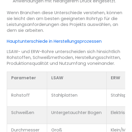
Anwendungen mit niedrigerem Druck eingesetzt.
Wenn Branchen diese Unterschiede verstehen, können
sie leicht den am besten geeigneten Rohrtyp für die
Leistungsanforderungen des Projekts auswählen, an
dem sie arbeiten.
Hauptunterschiede in Herstellungsprozessen
LSAW- und ERW-Rohre unterscheiden sich hinsichtlich
Rohstoffen, Schweißmethoden, Herstellungsschritten,
Produktionsqualität und Nutzumfang voneinander.
Parameter
LSAW
ERW
Rohstoff
Stahlplatten
Stahlspul
Schweißen
Untergetauchter Bogen
Elektrisc
Durchmesser
Groß
Klein/Mitte