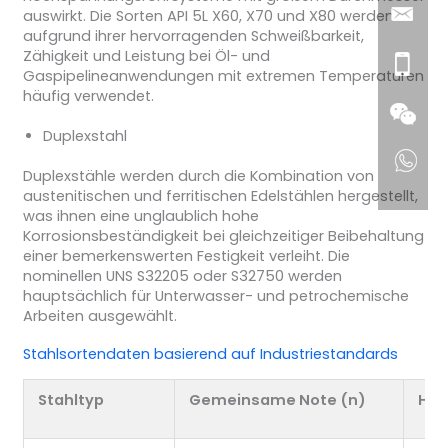
auswirkt. Die Sorten API 5L X60, X70 und X80 werden
aufgrund ihrer hervorragenden Schweißbarkeit,
Zähigkeit und Leistung bei Öl- und
Gaspipelineanwendungen mit extremen Temperaturen
häufig verwendet.
Duplexstahl
Duplexstähle werden durch die Kombination von
austenitischen und ferritischen Edelstählen hergestellt,
was ihnen eine unglaublich hohe
Korrosionsbeständigkeit bei gleichzeitiger Beibehaltung
einer bemerkenswerten Festigkeit verleiht. Die
nominellen UNS S32205 oder S32750 werden
hauptsächlich für Unterwasser- und petrochemische
Arbeiten ausgewählt.
Stahlsortendaten basierend auf Industriestandards
Stahltyp
Gemeinsame Note (n)
Hau