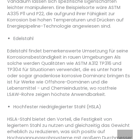
Vanadium lassen sich spezifische Eigenschaften
leichter manipulieren. Eine Beispielsorte wäre ASTM
A335 P11 und P22, die aufgrund ihrer Fähigkeit zur
Korrosion bei hohen Temperaturen und Drücken auf
Energiepipeline-Technologie angewiesen sind.
Edelstahl
Edelstahl findet bemerkenswerte Umsetzung für seine
Korrosionsbeständigkeit in rauen Umgebungen Als
solche werden Qualitäten wie ASTM A312 TP316 und
TP304 für Situationen verwendet, die es unter harte
oder sogar gnadenlose korrosive Dominanz bringen Es
ist für Werke wie Offshore-Domänen und die
Lebensmittel - und Chemieindustrie, wo rostfreie
LSAW-Rohre zeigen höchste Anwendbarkeit.
Hochfester niedriglegierter Stahl (HSLA)
HSLA-Stahl bietet den Vorteil, die Festigkeit von
legiertem Stahl zu nutzen und gleichzeitig das Gewicht
erheblich zu reduzieren, was sich positiv auf
Hochspannungsrohrsysteme mit großem Durchmesser