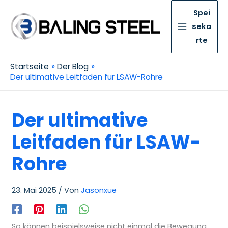
Spei
seka
rte
Startseite
Der Blog
Der ultimative Leitfaden für LSAW-Rohre
Der ultimative
Leitfaden für LSAW-
Rohre
23. Mai 2025
/ Von
Jasonxue
So können beispielsweise nicht einmal die Bewegung