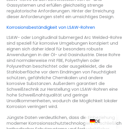
Gassystemen und erfüllen gleichzeitig strenge
regulatorische Anforderungen. Hinter der Erreichung
dieser Anforderungen steht ein umsichtiges Design.
ZH_TW
Korrosionsbeständigkeit von LSAW-Rohren
ES
LSAW- oder Longitudinal Submerged Arc Welded-Rohre
sind speziell für korrosive Umgebungen konzipiert und
RU
eignen sich daher ideal für besonders robuste
Anwendungen in der Öl- und Gasindustrie. Diese Rohre
PT
sind normalerweise mit FBE, Polyethylen oder
KO
Polyurethan beschichtet oder ausgekleidet, die die
Stahloberfläche vor dem Eindringen von Feuchtigkeit
JA
schützen, gefährliche Chemikalien und andere
IT
korrosive Substanzen. Außerdem garantiert die
Schweißtechnik zur Herstellung von LSAW-Rohren eine
FR
hohe Schweißnahtqualität und geringe
Unvollkommenheiten, wodurch die Möglichkeit lokaler
NL
Korrosion verringert wird.
EN
Jüngste Daten verdeutlichen, dass die Einbeziehung
DE
moderner Korrosionsschutztechnologien, einschließlich
kathodischer Schutzsysteme und fortschrittlicher