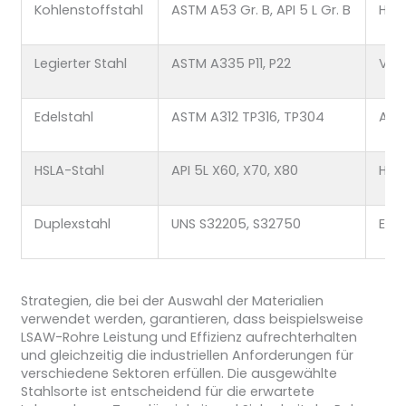
Kohlenstoffstahl
ASTM A53 Gr. B, API 5 L Gr. B
Hohe
Legierter Stahl
ASTM A335 P11, P22
Ver
Edelstahl
ASTM A312 TP316, TP304
Aus
HSLA-Stahl
API 5L X60, X70, X80
Hohe
Duplexstahl
UNS S32205, S32750
Extr
Strategien, die bei der Auswahl der Materialien
verwendet werden, garantieren, dass beispielsweise
LSAW-Rohre Leistung und Effizienz aufrechterhalten
und gleichzeitig die industriellen Anforderungen für
verschiedene Sektoren erfüllen. Die ausgewählte
Stahlsorte ist entscheidend für die erwartete