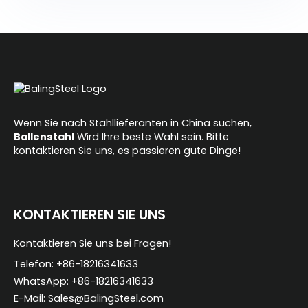
l
t
e
r
n
a
Wenn Sie nach Stahllieferanten in China suchen,
t
Ballenstahl
Wird Ihre beste Wahl sein. Bitte
kontaktieren Sie uns, es passieren gute Dinge!
i
v
e
:
KONTAKTIEREN SIE UNS
Kontaktieren Sie uns bei Fragen!
Telefon: +86-18216341633
WhatsApp: +86-18216341633
E-Mail: Sales@BalingSteel.com