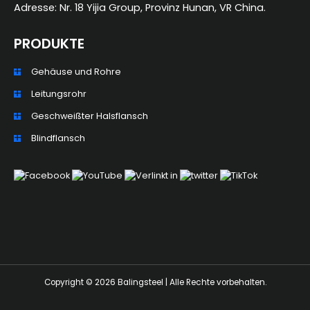
Adresse: Nr. 18 Yijia Group, Provinz Hunan, VR China.
PRODUKTE
Gehäuse und Rohre
Leitungsrohr
Geschweißter Halsflansch
ZH_TW
Blindflansch
ES
RU
PT
KO
JA
IT
Copyright © 2026 Balingsteel | Alle Rechte vorbehalten.
FR