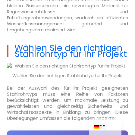
bleiben Gusseisenrohre ein bevorzugtes Material für
Regenwasserabfluss- und
Entlüftungsrohranwendungen, wodurch ein effizientes
Wasserflussmanagement gefördert und
ZH_TW
Umgebungslärm minimiert wird.
ES
Wählen Sie den richtigen
RU
Stahlrohrtyp für Ihr Projekt
PT
KO
Wählen Sie den richtigen Stahlrohrtyp für Ihr Projekt
JA
IT
Bei der Auswahl des für Ihr Projekt geeigneten
Stahlrohrtyps muss eine Reihe von Faktoren
FR
berücksichtigt werden, um maximale Leistung zu
gewährleisten und gleichzeitig Sicherheits- und
NL
Wirtschaftsaspekte in Einklang zu bringen. Diese
EN
Überlegungen umfassen die folgenden Aspekte:
DE