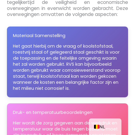
tegelijkertijd de veiligheid en economische
overwegingen in evenwicht worden gebracht. Deze
overwegingen omvatten de volgende aspecten:
ZH_TW
Materiaal Samenstelling
ES
Het gaat hierbij om de vraag of koolstofstaal,
RU
roestvrij staal of gelegeerd staal geschikt is voor
PT
de toepassing en de feitelijke omgeving waarin
het zal worden gebruikt. RVS kan bijvoorbeeld
KO
worden gebruikt waar corrosieweerstand voorop
staat, terwijl koolstofstaal kan worden gekozen
JA
wanneer de kosten een belangrijke factor zijn en
IT
het milieu niet corrosief is.
FR
DE
Druk- en temperatuurbeoordelingen
EN
Hier wordt de zorg gegeven aan de werkdruk en
NL
temperatuur waar de buis tegen bestand moet