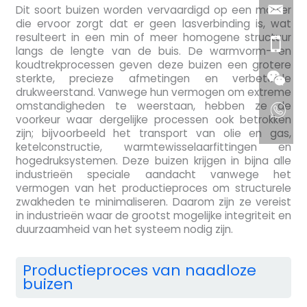
Dit soort buizen worden vervaardigd op een manier
die ervoor zorgt dat er geen lasverbinding is, wat
resulteert in een min of meer homogene structuur
langs de lengte van de buis. De warmvorm- en
koudtrekprocessen geven deze buizen een grotere
sterkte, precieze afmetingen en verbeterde
drukweerstand. Vanwege hun vermogen om extreme
omstandigheden te weerstaan, hebben ze de
voorkeur waar dergelijke processen ook betrokken
zijn; bijvoorbeeld het transport van olie en gas,
ketelconstructie, warmtewisselaarfittingen en
hogedruksystemen. Deze buizen krijgen in bijna alle
industrieën speciale aandacht vanwege het
vermogen van het productieproces om structurele
zwakheden te minimaliseren. Daarom zijn ze vereist
in industrieën waar de grootst mogelijke integriteit en
duurzaamheid van het systeem nodig zijn.
Productieproces van naadloze
buizen