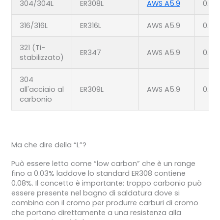
304/304L
ER308L
AWS A5.9
0.03
316/316L
ER316L
AWS A5.9
0.03
321 (Ti-
ER347
AWS A5.9
0.08
stabilizzato)
304
all'acciaio al
ER309L
AWS A5.9
0.03
carbonio
Ma che dire della “L”?
Può essere letto come “low carbon” che è un range
fino a 0.03% laddove lo standard ER308 contiene
0.08%. Il concetto è importante: troppo carbonio può
essere presente nel bagno di saldatura dove si
combina con il cromo per produrre carburi di cromo
che portano direttamente a una resistenza alla