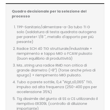
Quadro decisionale per la selezione del
processo
TPP-Sanitario/alimentare-a-3a tubo TI G
solo (saldatura di testa quadrata autogena
per parete< 1/8 ", metallo d'apporto per più
pesante)
Radice SCH 40 TIG strutturale/industriale +
riempimento e tappo MIG o FCAW pulsato
(buon equilibrio di produttività)
Ma...string una radice RMD non critica di
grande diametro (>8″) (forse anche priva di
spurgo) + riempimento MIG pulsato.
Tubo a parete sottile, 0,4 "Wgt,≤0,065" TIG,
impulso ad alta frequenza (250-400 pps per
accelerazione 35%)
Tig dissimile del giunto di SS a CS utilizzando il
riempitivo ER309L (controllo di diluizione
importante)