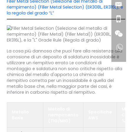
Filler Metal Selection (Selezione del metallo di
riempimento) (Filler Metal Selection) (ER308L, ER316L), e
la regola del grado “L”
La cosa più dannosa che puoi fare alla resistenza alla
corrosione di un deposito di saldatura inossidabile è
utilizzare un riempitivo errato Le condizioni di
montaggio e saldatura non sono critiche rispetto alla
chimica del metallo d'apporto La chimica del
riempitivo corretta per un inossidabile è quella del
metallo base che, nella maggior parte dei casi, è
inferiore in carbonio rispetto al riempitivo.
Metallo di
Max
Metallo
Specifiche
riempimento
Car
Base
AWS
(TIG/MIG)
%