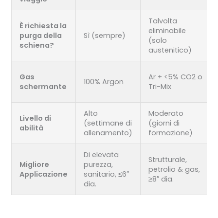
Talvolta
È richiesta la
eliminabile
purga della
Sì (sempre)
(solo
schiena?
austenitico)
Gas
Ar + <5% CO2 o
100% Argon
schermante
Tri-Mix
Alto
Moderato
Livello di
(settimane di
(giorni di
abilità
allenamento)
formazione)
Di elevata
Strutturale,
Migliore
purezza,
petrolio & gas,
Applicazione
sanitario, ≤6″
≥8″ dia.
dia.