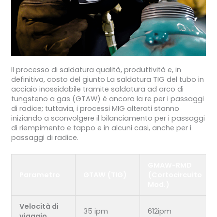
Il processo di saldatura qualità, produttività e, in
definitiva, costo del giunto La saldatura TIG del tubo in
acciaio inossidabile tramite saldatura ad arco di
tungsteno a gas (GTAW) è ancora la re per i passaggi
di radice; tuttavia, i processi MIG alterati stanno
iniziando a sconvolgere il bilanciamento per i passaggi
di riempimento e tappo e in alcuni casi, anche per i
passaggi di radice.
GMAW-RMD
Parametro
GTAW (TIG)
(Cortocircuito
Mod.)
Velocità di
35 ipm
612ipm
viaggio