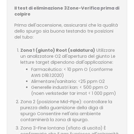
Il test di eliminazione 3Zone-Verifica prima di
colpire
Prima dell'accensione, assicurarsi che la qualità
dello spurgo sia buona testando tre posizioni
del tubo:
Zona 1 (giunto) Root (saldatura)
Utilizzare
un analizzatore O2 all'apertura del giunto Le
letture target dipendono dall'applicazione:
Farmacêutico: < 10 ppm O (conforme
AWS D18.1:2020)
Alimentare/sanitario: <25 ppm O2
Generelle industri kan: < 500 ppm O
(noen verksteder tar imot < 1 000 ppm)
Zona 2 (posizione Mid-Pipe): controllare la
purezza della guarnizione della diga di
spurgo Consentire nell'aria ambiente
contaminerà la zona di spurgo.
Zona 3-Fine lontana (sfiato di uscita) È