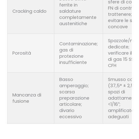
sfere di contr
ferrite in
FN di controllo
Cracking caldo
saldature
trattenere;
completamente
evitare le sfe
austenitiche
concave
Spazzole/ma
Contaminazione;
dedicate;
gas di
Porosità
verificare il fl
protezione
di gas 15 SS2
insufficiente
CFH
Basso
Smusso corre
amperaggio;
(37,5° ± 2,5°);
scarsa
spazi di
Mancanza di
preparazione
adattament
fusione
articolare;
<1/16″;
divario
amplificatori
eccessivo
adeguati