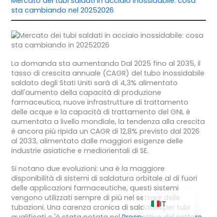
Mercato dei tubi saldati in acciaio inossidabile: cosa
sta cambiando nel 20252026
ZH_TW
ES
La domanda sta aumentando Dal 2025 fino al 2035, il
tasso di crescita annuale (CAGR) del tubo inossidabile
RU
saldato degli Stati Uniti sarà di 4,3% alimentato
PT
dall'aumento della capacità di produzione
farmaceutica, nuove infrastrutture di trattamento
KO
delle acque e la capacità di trattamento del GNL è
aumentata a livello mondiale, la tendenza alla crescita
JA
è ancora più ripida un CAGR di 12,8% previsto dal 2026
FR
al 2033, alimentato dalle maggiori esigenze delle
industrie asiatiche e mediorientali di SE.
NL
Si notano due evoluzioni: una è la maggiore
DE
disponibilità di sistemi di saldatura orbitale al di fuori
delle applicazioni farmaceutiche, questi sistemi
EN
vengono utilizzati sempre di più nel settore delle
IT
tubazioni. Una carenza cronica di saldatori per tubi