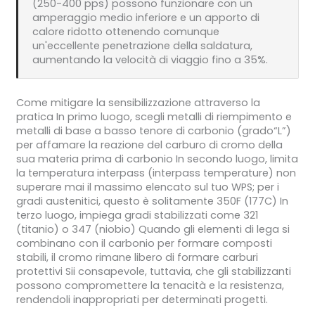
(250-400 pps) possono funzionare con un
amperaggio medio inferiore e un apporto di
calore ridotto ottenendo comunque
un'eccellente penetrazione della saldatura,
aumentando la velocità di viaggio fino a 35%.
Come mitigare la sensibilizzazione attraverso la
pratica In primo luogo, scegli metalli di riempimento e
metalli di base a basso tenore di carbonio (grado“L”)
per affamare la reazione del carburo di cromo della
sua materia prima di carbonio In secondo luogo, limita
la temperatura interpass (interpass temperature) non
superare mai il massimo elencato sul tuo WPS; per i
gradi austenitici, questo è solitamente 350F (177C) In
terzo luogo, impiega gradi stabilizzati come 321
(titanio) o 347 (niobio) Quando gli elementi di lega si
combinano con il carbonio per formare composti
stabili, il cromo rimane libero di formare carburi
protettivi Sii consapevole, tuttavia, che gli stabilizzanti
possono compromettere la tenacità e la resistenza,
rendendoli inappropriati per determinati progetti.