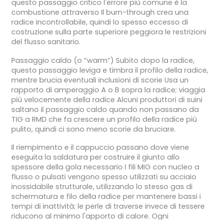
questo passaggio critico l'errore più comune è la
combustione attraverso Il burn-through crea una
radice incontrollabile, quindi lo spesso eccesso di
costruzione sulla parte superiore peggiora le restrizioni
del flusso sanitario.
Passaggio caldo (o “warm”) Subito dopo la radice,
questo passaggio leviga e timbra il profilo della radice,
mentre brucia eventuali inclusioni di scorie Usa un
rapporto di amperaggio A o B sopra la radice; viaggia
più velocemente della radice Alcuni produttori di suini
saltano il passaggio caldo quando non passano da
TIG a RMD che fa crescere un profilo della radice più
pulito, quindi ci sono meno scorie da bruciare.
Il riempimento e il cappuccio passano dove viene
eseguita la saldatura per costruire il giunto allo
spessore della gola necessario I fili MIG con nucleo a
flusso o pulsati vengono spesso utilizzati su acciaio
inossidabile strutturale, utilizzando lo stesso gas di
schermatura e filo della radice per mantenere bassi i
tempi di inattività; le perle di traverse invece di tessere
riducono al minimo l'apporto di calore. Ogni