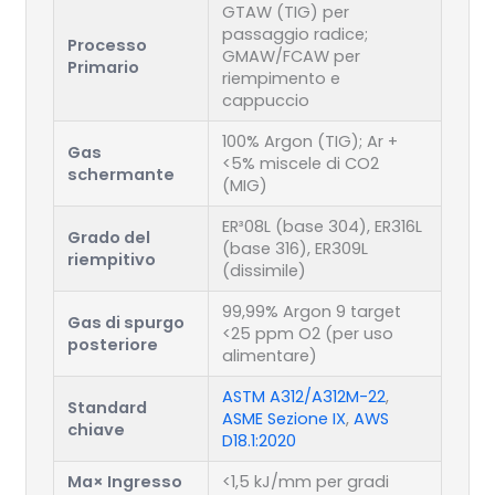
GTAW (TIG) per
passaggio radice;
Processo
GMAW/FCAW per
Primario
riempimento e
cappuccio
100% Argon (TIG); Ar +
Gas
<5% miscele di CO2
schermante
(MIG)
ER³08L (base 304), ER316L
Grado del
(base 316), ER309L
riempitivo
(dissimile)
99,99% Argon 9 target
Gas di spurgo
<25 ppm O2 (per uso
posteriore
alimentare)
ASTM A312/A312M-22
,
Standard
ASME Sezione IX
,
AWS
chiave
D18.1:2020
Ma× Ingresso
<1,5 kJ/mm per gradi