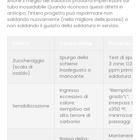
Anche il meglio dei saldatori produrrà imperfezioni sul
tubo inossidabile Quando riconosci questi difetti in
anticipo, l'intero progetto può risparmiare non
saldando nuovamente (nella migliore delle ipotesi) o
non saldando il guasto della saldatura in servizio.
Difetto
Causa radice
Prevenzione
Spurgo della
Test di spurg
Zuccheraggio
schiena
3 zone; O2 <2
(scala di
inadeguato o
ppm prima de
ossido)
mancante
saldatura
Ingresso
“Riempitivi del
eccessivo di
grado”L”;
calore;
interpass te
Sensibilizzazione
riempitivo ad
≤350 °F;
alto tenore di
minimizzare i
carbonio
passaggi
Mantenere 3
Bassa delta-