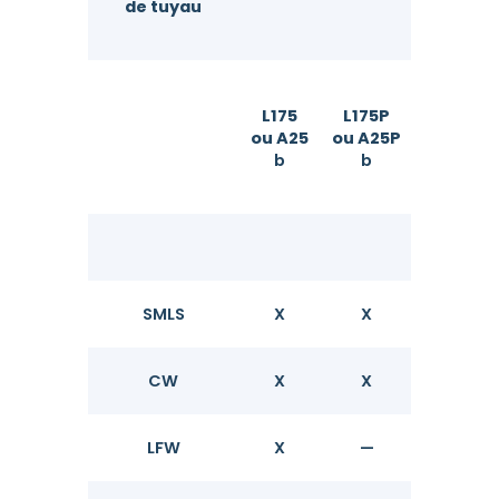
de tuyau
L175
L175P
L210
ou A25
ou A25P
ou A
b
b
Ty
SMLS
X
X
X
CW
X
X
—
LFW
X
—
X