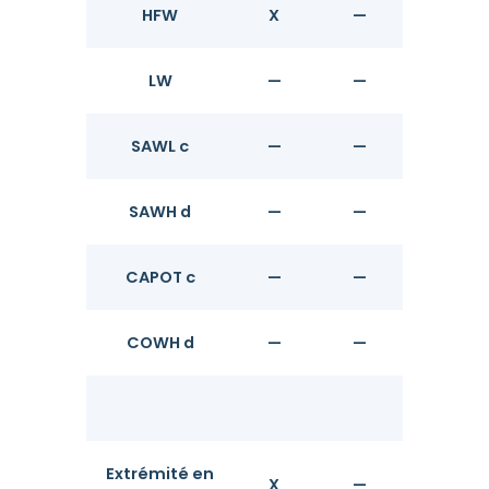
HFW
X
—
X
LW
—
—
—
SAWL c
—
—
X
SAWH d
—
—
X
CAPOT c
—
—
X
COWH d
—
—
X
Type d'e
Extrémité en
X
—
X