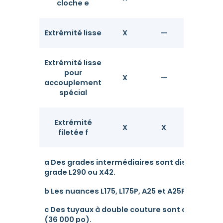
cloche e
Extrémité lisse
X
—
X
Extrémité lisse
pour
X
—
X
accouplement
spécial
Extrémité
X
X
X
filetée f
a Des grades intermédiaires sont disponibles 
grade L290 ou X42.
b Les nuances L175, L175P, A25 et A25P sont li
c Des tuyaux à double couture sont disponible
(36 000 po).