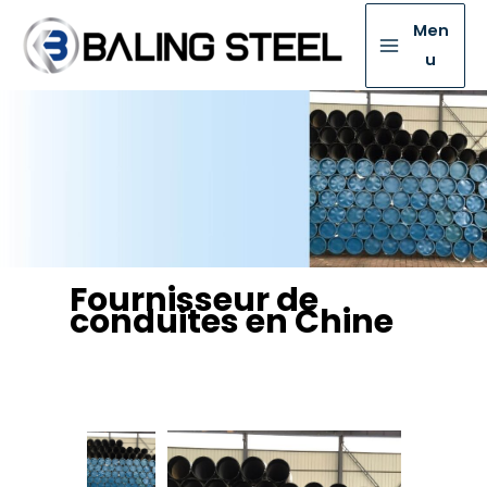
Men
u
Fournisseur de
conduites en Chine