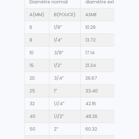
Diamètre normal
diamètre extérieur (mm
A(MM)
B(POUCE)
ASME
6
1/8″
10.29
8
1/4″
13.72
10
3/8″
17.14
15
1/2″
21.34
20
3/4″
26.67
25
1″
33.40
32
1,1/4″
42.16
40
1,1/2″
48.26
50
2″
60.32