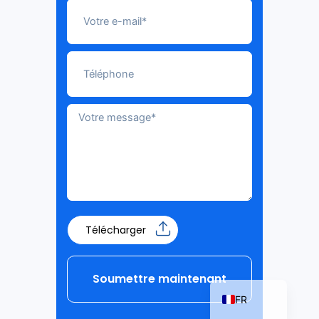
ZH_TW
ES
RU
PT
KO
JA
IT
NL
Télécharger
DE
EN
Soumettre maintenant
FR
Alternative: