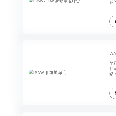
我
LS
華
範
絡。