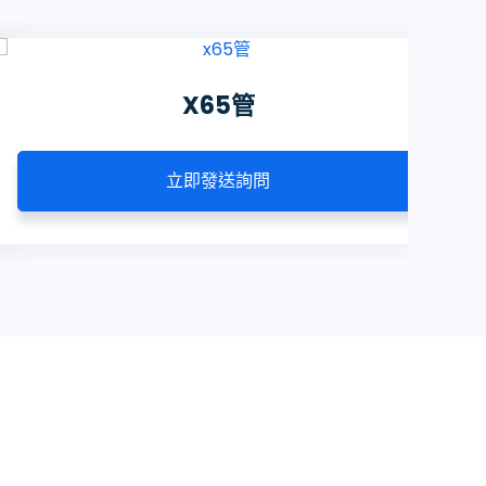
X65管
立即發送詢問