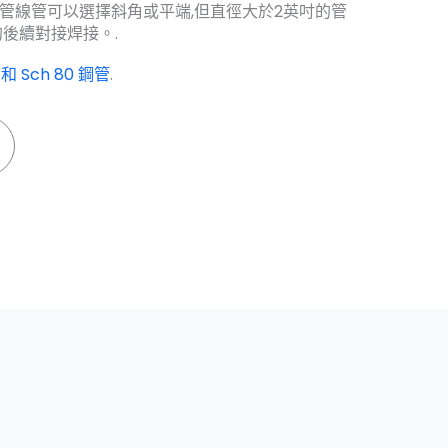
的管線管可以選擇斜角或平端,但直徑大於2英吋的管
後續對接焊接。.
 和 Sch 80 鋼管
.