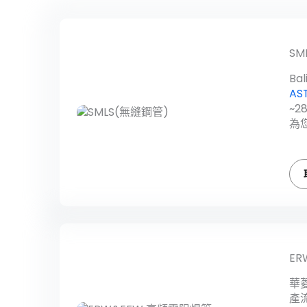
SM
Ba
AS
~
為
ER
華
產流