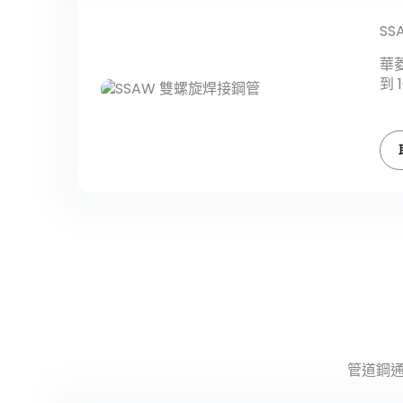
S
華
到 
管道鋼通