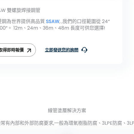
SAW 雙螺旋焊接鋼管
菱鋼為世界提供高品質
SSAW
, ,我們的口徑範圍從 24“
100”。 12m、24m、36m、48m 長度可供您選擇!
取得即時報價
立即發送您的詢問
線管塗層解決方案
常有內部和外部防腐要求,一般為環氧樹脂防腐、3LPE防腐、3LP