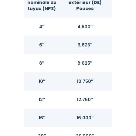
nominale du
extérieur (DE)
(SCH
tuyau (NPS)
Pouces
Pou
4″
4.500″
0,2
6″
6,625″
0,2
8″
8.625″
0,3
10″
10.750″
0,3
12″
12.750″
0,3
16″
16.000″
0,3