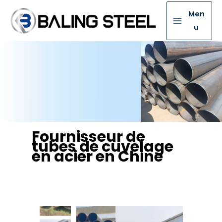
Men
u
Fournisseur de
tubes de cuvelage
en acier en Chine