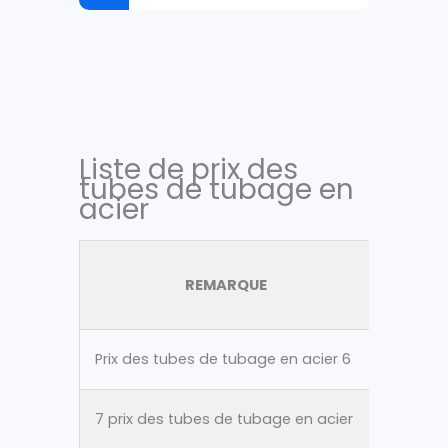
Liste de prix des
tubes de tubage en
acier
REMARQUE
MATÉR
Prix des tubes de tubage en acier 6
ASTM A
7 prix des tubes de tubage en acier
ASTM A