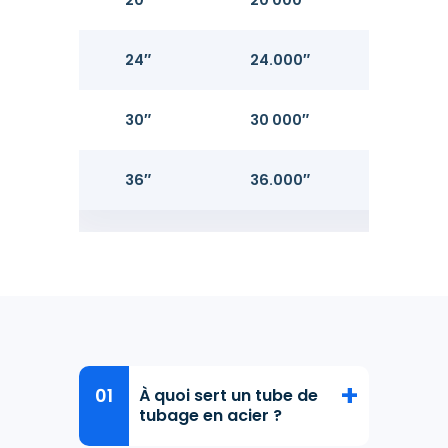
20″
20 000″
0,3
24″
24.000″
0,5
30″
30 000″
0,6
36″
36.000″
0,7
À quoi sert un tube de
tubage en acier ?