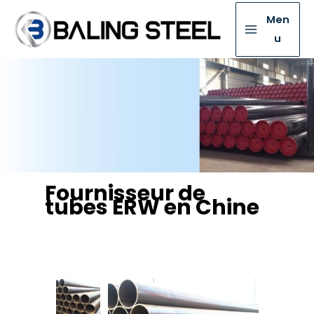
Men
u
Fournisseur de
tubes ERW en Chine