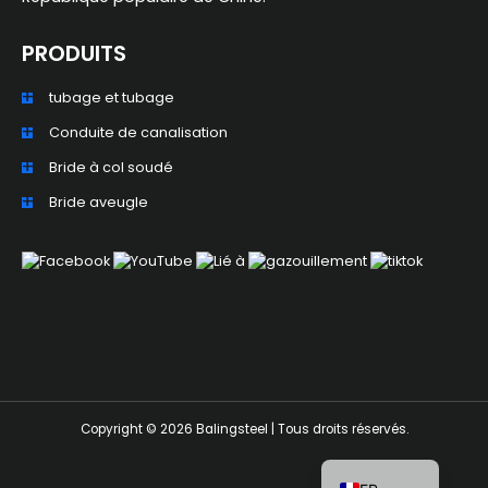
PRODUITS
tubage et tubage
ZH_TW
Conduite de canalisation
ES
Bride à col soudé
RU
Bride aveugle
PT
KO
JA
IT
NL
DE
Copyright © 2026 Balingsteel | Tous droits réservés.
EN