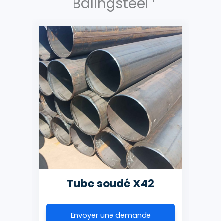
Balingsteel
A53
Tube soudé X42
Tu
Envoyer une demande