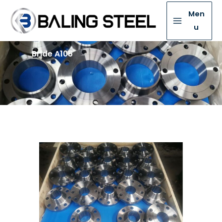
Men
u
Bride A105