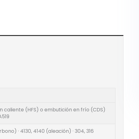
n caliente (HFS) o embutición en frío (CDS)
A519
rbono) · 4130, 4140 (aleación) · 304, 316