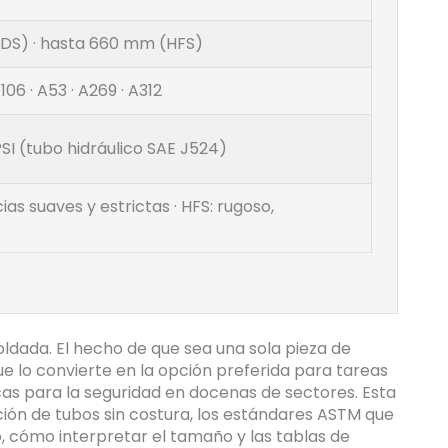
CDS) · hasta 660 mm (HFS)
06 · A53 · A269 · A312
SI (tubo hidráulico SAE J524)
ias suaves y estrictas · HFS: rugoso,
oldada. El hecho de que sea una sola pieza de
que lo convierte en la opción preferida para tareas
icas para la seguridad en docenas de sectores. Esta
ción de tubos sin costura, los estándares ASTM que
o, cómo interpretar el tamaño y las tablas de