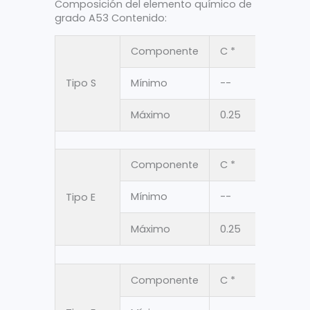
Composición del elemento químico de
grado A53 Contenido:
Componente
C *
Minn
Tipo S
Mínimo
--
--
Máximo
0.25
0.95
Componente
C *
Minn
Mínimo
--
--
Tipo E
Máximo
0.25
0.95
Componente
C *
Minn