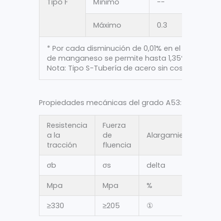
Tipo F
Mínimo
--
--
Máximo
0.3
1.2
* Por cada disminución de 0,01% en el conten
de manganeso se permite hasta 1,35%.
Nota: Tipo S-Tubería de acero sin costura; Tipo
Propiedades mecánicas del grado A53:
Resistencia
Fuerza
a la
de
Alargamiento
tracción
fluencia
σ
b
σ
s
delta
Mpa
Mpa
%
≥330
≥205
①