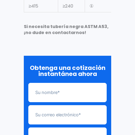
≥415
≥240
①
Si necesita tubería negra ASTM A53,
¡no dude en contactarnos!
Obtenga una cotización
instantánea ahora