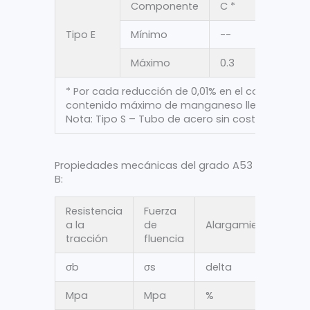
Componente
C *
Minn
Tipo E
Mínimo
--
--
Máximo
0.3
1.2
* Por cada reducción de 0,01% en el contenido
contenido máximo de manganeso llegue a 1,65
Nota: Tipo S – Tubo de acero sin costura; Tipo E
Propiedades mecánicas del grado A53
B:
Resistencia
Fuerza
a la
de
Alargamiento
tracción
fluencia
σ
b
σ
s
delta
Mpa
Mpa
%