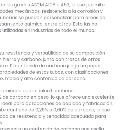
 de los grados ASTM A106 a A53, lo que permite
edades mecánicas, resistencia a la corrosión y
 tuberías se pueden personalizar para áreas de
samiento químico, entre otras. Esto las ha
tilizadas en industrias de todo el mundo.
u resistencia y versatilidad de su composición
n hierro y carbono, junto con trazas de otros
fre. El contenido de carbono juega un papel
propiedades de estos tubos, con clasificaciones
o, medio y alto contenido de carbono.
ominado acero dulce) contiene
 de carbono en peso, lo que ofrece una excelente
ce ideal para aplicaciones de doblado y fabricación.
 contiene de 0,25% a 0,60% de carbono, lo que
ada de resistencia y tenacidad adecuada para
s.
presenta un contenido de carbono que oscila