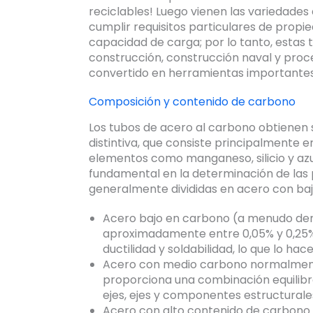
reciclables! Luego vienen las variedades
cumplir requisitos particulares de propi
capacidad de carga; por lo tanto, estas
construcción, construcción naval y proce
convertido en herramientas importantes u
Composición y contenido de carbono
Los tubos de acero al carbono obtienen s
distintiva, que consiste principalmente e
elementos como manganeso, silicio y azu
fundamental en la determinación de las 
generalmente divididas en acero con baj
Acero bajo en carbono
(a menudo den
aproximadamente entre 0,05% y 0,25%
ductilidad y soldabilidad, lo que lo ha
Acero con medio carbono
normalmente
proporciona una combinación equilibr
ejes, ejes y componentes estructurale
Acero con alto contenido de carbono