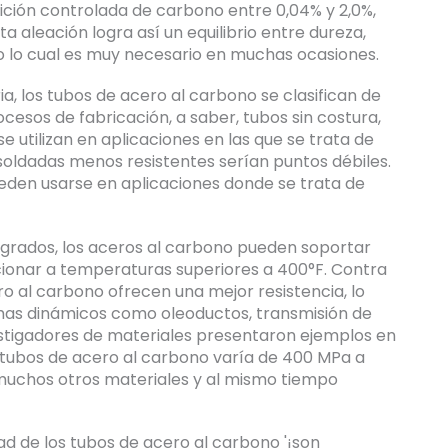
adición controlada de carbono entre 0,04% y 2,0%,
a aleación logra así un equilibrio entre dureza,
odo lo cual es muy necesario en muchas ocasiones.
ia, los tubos de acero al carbono se clasifican de
esos de fabricación, a saber, tubos sin costura,
e utilizan en aplicaciones en las que se trata de
s soldadas menos resistentes serían puntos débiles.
eden usarse en aplicaciones donde se trata de
s grados, los aceros al carbono pueden soportar
cionar a temperaturas superiores a 400°F. Contra
ro al carbono ofrecen una mejor resistencia, lo
temas dinámicos como oleoductos, transmisión de
estigadores de materiales presentaron ejemplos en
os tubos de acero al carbono varía de 400 MPa a
muchos otros materiales y al mismo tiempo
ad de los tubos de acero al carbono '¡son