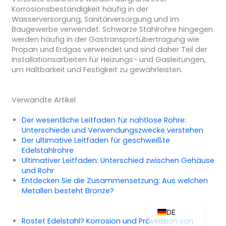
Korrosionsbeständigkeit häufig in der
Wasserversorgung, Sanitärversorgung und im
Baugewerbe verwendet. Schwarze Stahlrohre hingegen
werden häufig in der Gastransportübertragung wie
ZH_TW
Propan und Erdgas verwendet und sind daher Teil der
Installationsarbeiten für Heizungs- und Gasleitungen,
ES
um Haltbarkeit und Festigkeit zu gewährleisten.
RU
PT
Verwandte Artikel
KO
Der wesentliche Leitfaden für nahtlose Rohre:
JA
Unterschiede und Verwendungszwecke verstehen
Der ultimative Leitfaden für geschweißte
IT
Edelstahlrohre
Ultimativer Leitfaden: Unterschied zwischen Gehäuse
FR
und Rohr
NL
Entdecken Sie die Zusammensetzung: Aus welchen
Metallen besteht Bronze?
EN
DE
Rostet Edelstahl? Korrosion und Prävention von