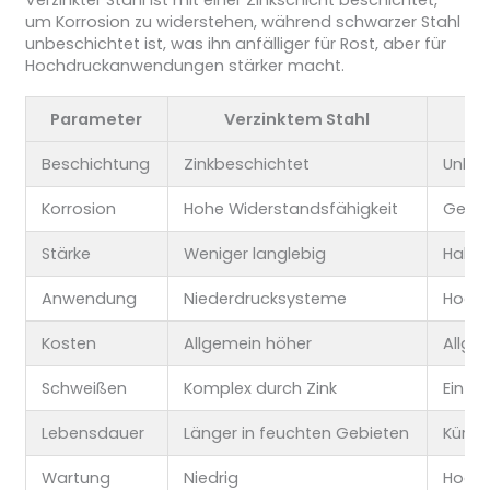
Verzinkter Stahl ist mit einer Zinkschicht beschichtet,
um Korrosion zu widerstehen, während schwarzer Stahl
unbeschichtet ist, was ihn anfälliger für Rost, aber für
Hochdruckanwendungen stärker macht.
Parameter
Verzinktem Stahl
Beschichtung
Zinkbeschichtet
Unbes
Korrosion
Hohe Widerstandsfähigkeit
Gerin
Stärke
Weniger langlebig
Haltb
Anwendung
Niederdrucksysteme
Hoch
Kosten
Allgemein höher
Allge
Schweißen
Komplex durch Zink
Einfa
Lebensdauer
Länger in feuchten Gebieten
Kürze
Wartung
Niedrig
Hoch