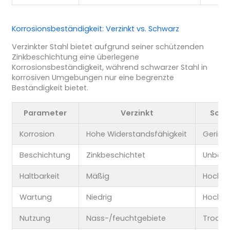
Korrosionsbeständigkeit: Verzinkt vs. Schwarz
Verzinkter Stahl bietet aufgrund seiner schützenden
Zinkbeschichtung eine überlegene
Korrosionsbeständigkeit, während schwarzer Stahl in
korrosiven Umgebungen nur eine begrenzte
Beständigkeit bietet.
Parameter
Verzinkt
Schw
Korrosion
Hohe Widerstandsfähigkeit
Gering
Beschichtung
Zinkbeschichtet
Unbesc
Haltbarkeit
Mäßig
Hoch
Wartung
Niedrig
Hoch
Nutzung
Nass-/feuchtgebiete
Trocke