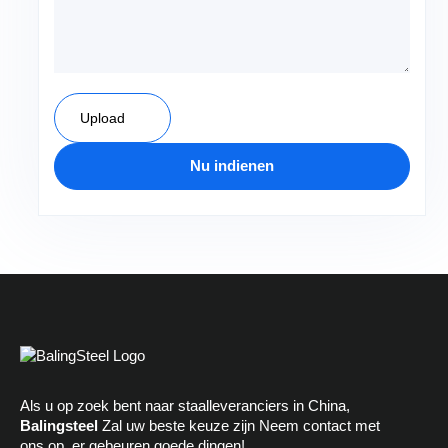
Upload
Nu indienen
A
l
t
e
r
n
a
Als u op zoek bent naar staalleveranciers in China,
t
Balingsteel
Zal uw beste keuze zijn Neem contact met
ons op, er gebeuren goede dingen!
i