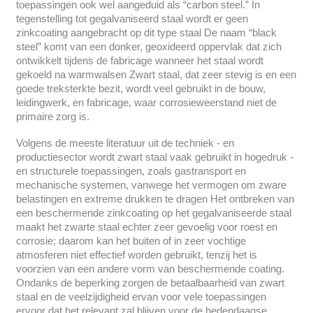
toepassingen ook wel aangeduid als “carbon steel.” In
tegenstelling tot gegalvaniseerd staal wordt er geen
zinkcoating aangebracht op dit type staal De naam “black
steel” komt van een donker, geoxideerd oppervlak dat zich
ontwikkelt tijdens de fabricage wanneer het staal wordt
gekoeld na warmwalsen Zwart staal, dat zeer stevig is en een
goede treksterkte bezit, wordt veel gebruikt in de bouw,
leidingwerk, en fabricage, waar corrosieweerstand niet de
primaire zorg is.
Volgens de meeste literatuur uit de techniek - en
productiesector wordt zwart staal vaak gebruikt in hogedruk -
en structurele toepassingen, zoals gastransport en
mechanische systemen, vanwege het vermogen om zware
belastingen en extreme drukken te dragen Het ontbreken van
een beschermende zinkcoating op het gegalvaniseerde staal
maakt het zwarte staal echter zeer gevoelig voor roest en
corrosie; daarom kan het buiten of in zeer vochtige
atmosferen niet effectief worden gebruikt, tenzij het is
voorzien van een andere vorm van beschermende coating.
Ondanks de beperking zorgen de betaalbaarheid van zwart
staal en de veelzijdigheid ervan voor vele toepassingen
ervoor dat het relevant zal blijven voor de hedendaagse