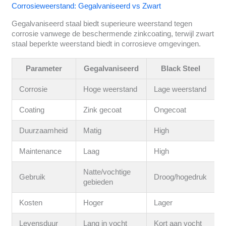
Corrosieweerstand: Gegalvaniseerd vs Zwart
Gegalvaniseerd staal biedt superieure weerstand tegen
corrosie vanwege de beschermende zinkcoating, terwijl zwart
staal beperkte weerstand biedt in corrosieve omgevingen.
Parameter
Gegalvaniseerd
Black Steel
Corrosie
Hoge weerstand
Lage weerstand
Coating
Zink gecoat
Ongecoat
Duurzaamheid
Matig
High
Maintenance
Laag
High
Natte/vochtige
Gebruik
Droog/hogedruk
gebieden
Kosten
Hoger
Lager
Levensduur
Lang in vocht
Kort aan vocht