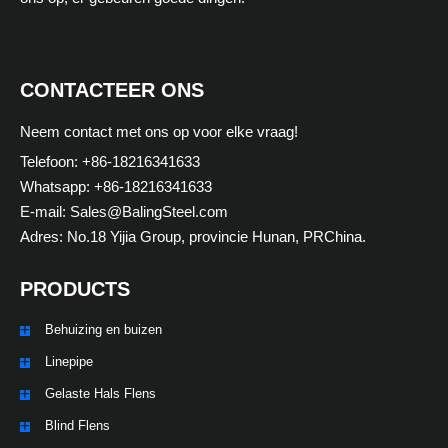
v
e
:
CONTACTEER ONS
Neem contact met ons op voor elke vraag!
Telefoon: +86-18216341633
Whatsapp: +86-18216341633
E-mail: Sales@BalingSteel.com
Adres: No.18 Yijia Group, provincie Hunan, PRChina.
PRODUCTS
Behuizing en buizen
Linepipe
Gelaste Hals Flens
ZH_TW
Blind Flens
ES