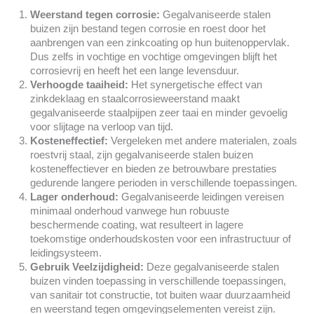
Weerstand tegen corrosie:
Gegalvaniseerde stalen
buizen zijn bestand tegen corrosie en roest door het
aanbrengen van een zinkcoating op hun buitenoppervlak.
Dus zelfs in vochtige en vochtige omgevingen blijft het
corrosievrij en heeft het een lange levensduur.
Verhoogde taaiheid:
Het synergetische effect van
zinkdeklaag en staalcorrosieweerstand maakt
gegalvaniseerde staalpijpen zeer taai en minder gevoelig
voor slijtage na verloop van tijd.
Kosteneffectief:
Vergeleken met andere materialen, zoals
roestvrij staal, zijn gegalvaniseerde stalen buizen
kosteneffectiever en bieden ze betrouwbare prestaties
gedurende langere perioden in verschillende toepassingen.
Lager onderhoud:
Gegalvaniseerde leidingen vereisen
minimaal onderhoud vanwege hun robuuste
beschermende coating, wat resulteert in lagere
toekomstige onderhoudskosten voor een infrastructuur of
leidingsysteem.
Gebruik Veelzijdigheid:
Deze gegalvaniseerde stalen
buizen vinden toepassing in verschillende toepassingen,
van sanitair tot constructie, tot buiten waar duurzaamheid
en weerstand tegen omgevingselementen vereist zijn.