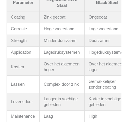
Parameter
Black Steel
Staal
Coating
Zink gecoat
Ongecoat
Corrosie
Hoge weerstand
Lage weerstand
Strength
Minder duurzaam
Duurzamer
Application
Lagedruksystemen
Hogedruksystemen
Over het algemeen
Over het algemeen
Kosten
hoger
lager
Gemakkelijker
Lassen
Complex door zink
zonder coating
Langer in vochtige
Korter in vochtige
Levensduur
gebieden
gebieden
Maintenance
Laag
High