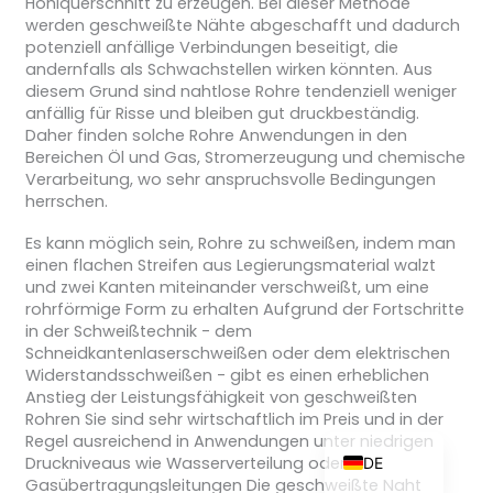
Hohlquerschnitt zu erzeugen. Bei dieser Methode
werden geschweißte Nähte abgeschafft und dadurch
potenziell anfällige Verbindungen beseitigt, die
andernfalls als Schwachstellen wirken könnten. Aus
diesem Grund sind nahtlose Rohre tendenziell weniger
ZH_TW
anfällig für Risse und bleiben gut druckbeständig.
Daher finden solche Rohre Anwendungen in den
ES
Bereichen Öl und Gas, Stromerzeugung und chemische
RU
Verarbeitung, wo sehr anspruchsvolle Bedingungen
herrschen.
PT
Es kann möglich sein, Rohre zu schweißen, indem man
KO
einen flachen Streifen aus Legierungsmaterial walzt
JA
und zwei Kanten miteinander verschweißt, um eine
rohrförmige Form zu erhalten Aufgrund der Fortschritte
IT
in der Schweißtechnik - dem
Schneidkantenlaserschweißen oder dem elektrischen
FR
Widerstandsschweißen - gibt es einen erheblichen
NL
Anstieg der Leistungsfähigkeit von geschweißten
Rohren Sie sind sehr wirtschaftlich im Preis und in der
EN
Regel ausreichend in Anwendungen unter niedrigen
Druckniveaus wie Wasserverteilung oder
DE
Gasübertragungsleitungen Die geschweißte Naht