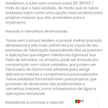
revelariam, o tubo sem costura custa 20-301TP3 T
mais do que o tubo soldado, de modo que os tubos
soldados saem como uma opção mais atraente para
projetos maiores que são amarrados para o
ZH_TW
orçamento.
ES
Precisão e tamanhos dimensionais
RU
Tubos sem costura tendem a possuir melhor precisão
dimensional e são mais uniformes por causa de seu
KO
processo de fabricação especializado Eles se prestam
JA
a aplicações que exigem tolerâncias rigorosas Sua
faixa de tamanho, no entanto, pode ser limitada em
IT
comparação com tubos soldados, que podem ser
fabricados de forma mais eficiente para atingir
FR
diâmetros maiores e comprimentos personalizados
NL
Tubos soldados funcionam bem para projetos que
precisam de dimensões não padronizadas e
DE
tamanhos maiores, como infraestrutura de água e
aplicações estruturais.
EN
PT
Resistência à corrosão e vida útil