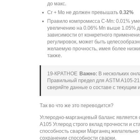
до макс.
Cr + Mo не должен превышать
0.32%
Правило компромисса C-Mn: 0.01% уме
увеличению на 0.06% Mn выше 1.05% д
зависимости от конкретного применени
регулировок, может быть целесообразн
желаемую прочность, имея более низки
также.
19-КРАТНОЕ
Важно:
В нескольких онла
Правильный предел для ASTM A105-21 
сверяйте данные о составе с текущим 
Так во что же это переводится?
Углеродно-марганцевый баланс является 
А105 Углерод строго вклад прочности и ста
способность сварки Марганец желательно 
сохранении способности сварки.