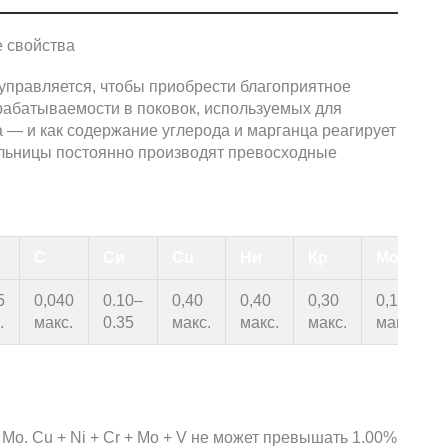
управляется, чтобы приобрести благоприятное
рабатываемости в поковок, используемых для
 — и как содержание углерода и марганца реагирует
мельницы постоянно производят превосходные
С
Си
Cu
Ни
Кр
Мо
5
0,040
0.10–
0,40
0,40
0,30
0,12
.
макс.
0.35
макс.
макс.
макс.
макс.
 Mo. Cu + Ni + Cr + Mo + V не может превышать 1.00%