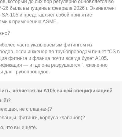
в, который до сих пор регулярно обновляется во
M-26 была выпущена в феврале 2026 г. Эквивалент
- SA-105 и представляет собой принятие
ями к применению ASME.
авно?
аиболее часто указываемым фитингом из
водов. если инженер по трубопроводам пишет “CS в
ия фитинга и фланца почти всегда будет A105.
цификация — и где она разрушается ”, жизненно
ы для трубопроводов.
лить, является ли A105 вашей спецификацией
ный)?
веющая, не сплавная)?
фланцы, фитинги, корпуса клапанов)?
то, что вы ищете.