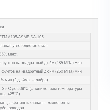
ки
STM A105/ASME SA-105
ованая углеродистая сталь
35% макс.
0 фунтов на квадратный дюйм (485 МПа) мин
6 фунтов на квадратный дюйм (250 МПа) мин
2% мин (2 дюйма. калибра)
т -29°С до 538°С (с понижением температуры
ыше 425°С)
ланцы, фитинги, клапаны, компоненты
рубопроводов