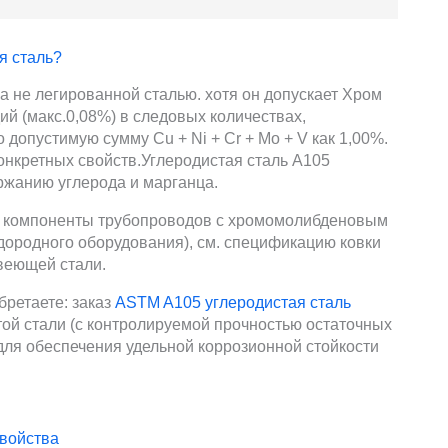
я сталь?
а не легированной сталью. хотя он допускает Хром
дий (макс.0,08%) в следовых количествах,
допустимую сумму Cu + Ni + Cr + Mo + V как 1,00%.
конкретных свойств.Углеродистая сталь A105
ржанию углерода и марганца.
 компоненты трубопроводов с хромомолибденовым
дородного оборудования), см. спецификацию ковки
веющей стали.
бретаете: заказ
ASTM A105 углеродистая сталь
той стали (с контролируемой прочностью остаточных
для обеспечения удельной коррозионной стойкости
свойства