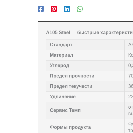
A105 Steel — быстрые характеристи
Стандарт
A
Материал
К
Углерод
0,
Предел прочности
7
Предел текучести
3
Удлинение
2
о
Сервис Темп
в
Ф
Формы продукта
т