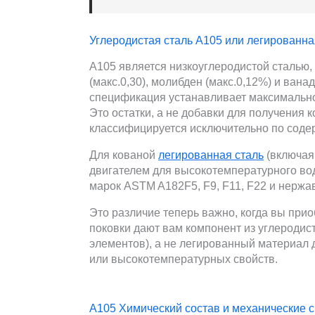
Углеродистая сталь А105 или легированна
А105 является низкоуглеродистой сталью, 
(макс.0,30), молибден (макс.0,12%) и вана
спецификация устанавливает максимально 
Это остатки, а не добавки для получения 
классифицируется исключительно по соде
Для кованой
легированная сталь
(включая
двигателем для высокотемпературного во
марок ASTM A182F5, F9, F11, F22 и нержа
Это различие теперь важно, когда вы прио
поковки дают вам компонент из углеродис
элементов), а не легированный материал 
или высокотемпературных свойств.
А105 Химический состав и механические 