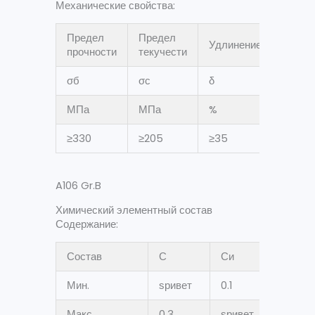
Механические свойства:
Предел
Предел
Удлинение
прочности
текучести
σ
б
σ
с
δ
МПа
МПа
%
≥330
≥205
≥35
A106 Gr.B
Химический элементный состав
Содержание:
Состав
С
Си
Мн *
Мин.
ѕривет
0.1
0.29
Макс
0.3
ѕривет
1.06