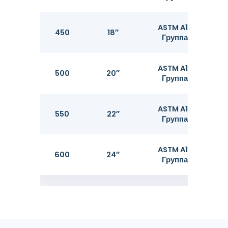
ASTM A106
450
18″
4
Группа B
ASTM A106
500
20″
5
Группа B
ASTM A106
550
22″
5
Группа B
ASTM A106
600
24″
6
Группа B