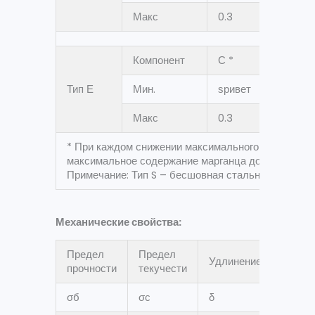
Макс
0.3
1.2
Компонент
С *
Мн
Тип Е
Мин.
ѕривет
ѕриве
Макс
0.3
1.2
* При каждом снижении максимального содержания
максимальное содержание марганца до 1,65%.
Примечание: Тип S – бесшовная стальная труба; Ти
Механические свойства:
Предел
Предел
Удлинение
прочности
текучести
σ
б
σ
с
δ