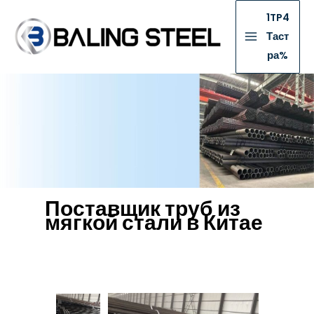
1TP4
Таст
ра%
Поставщик труб из
мягкой стали в Китае