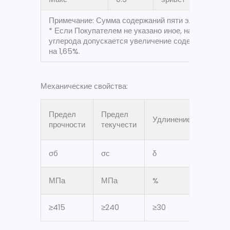
Примечание: Сумма содержаний пяти элементов Cr,
* Если Покупателем не указано иное, на каждые 
углерода допускается увеличение содержания мар
на 1,65%.
Механические свойства:
Предел
Предел
Удлинение
прочности
текучести
σ
б
σ
с
δ
МПа
МПа
%
≥415
≥240
≥30