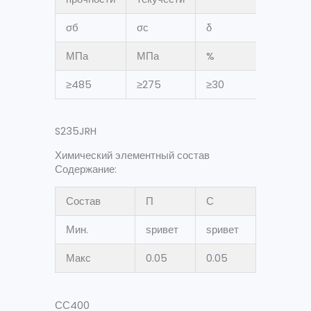
σ
б
σ
с
δ
МПа
МПа
%
≥485
≥275
≥30
S235JRH
Химический элементный состав
Содержание:
Состав
П
С
Мин.
ѕривет
ѕривет
Макс
0.05
0.05
СС400