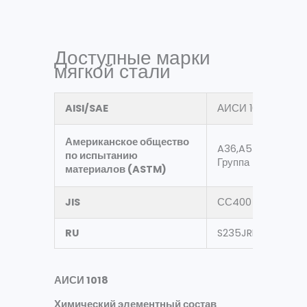
Доступные марки
мягкой стали
AISI/SAE
АИСИ 1018,1020,10
Американское общество
,А10
A36,A53 Gr.B
по испытанию
Группа Б, Группа С
материалов (ASTM)
JIS
СС400
RU
S235JRH
АИСИ 1018
Химический элементный состав