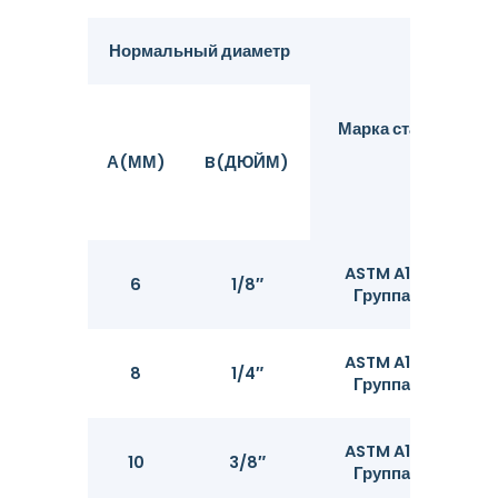
Нормальный диаметр
О
Марка стали
А(ММ)
B(ДЮЙМ)
ASTM A106
6
1/8″
Группа B
ASTM A106
8
1/4″
Группа B
ASTM A106
10
3/8″
Группа B