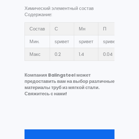
Химический элементный состав
Содержание:
Состав
С
Мн
П
С
Мин.
ѕривет
ѕривет
ѕривет
ѕрив
Макс
0.2
1.4
0.04
0.04
Компания Balingsteel может
предоставить вам на выбор различные
материалы труб из мягкой стали.
Свяжитесь с нами!