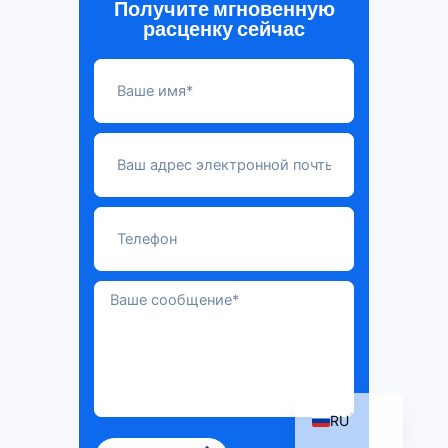
Получите мгновенную
расценку сейчас
ZH_TW
ES
PT
KO
JA
IT
FR
NL
DE
EN
RU