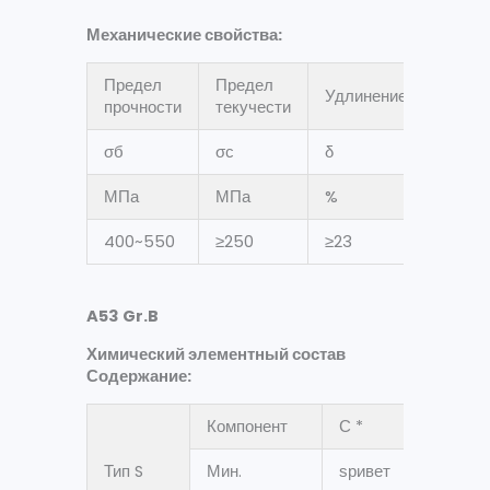
Механические свойства:
Предел
Предел
Удлинение
прочности
текучести
σ
б
σ
с
δ
МПа
МПа
%
400~550
≥250
≥23
A53 Gr.B
Химический элементный состав
Содержание:
Компонент
С *
Мн
Тип S
Мин.
ѕривет
ѕриве