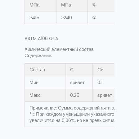
МПа
МПа
%
≥415
≥240
①
ASTM A106 Gr.A
Химический элементный состав
Содержание:
Состав
С
Си
Мн *
Мин.
ѕривет
0.1
0.27
Макс
0.25
ѕривет
0.93
Примечание: Сумма содержаний пяти элементов Cr,
* :: При каждом уменьшении указанного максимал
увеличится на 0,06%, но не превысит максимум 1,