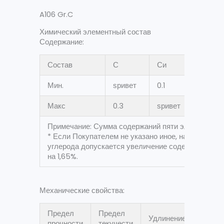
A106 Gr.C
Химический элементный состав
Содержание:
Состав
С
Си
Мн *
Мин.
ѕривет
0.1
0.29
Макс
0.3
ѕривет
1.06
Примечание: Сумма содержаний пяти элементов Cr,
* Если Покупателем не указано иное, на каждые 
углерода допускается увеличение содержания мар
на 1,65%.
Механические свойства:
Предел
Предел
Удлинение
прочности
текучести