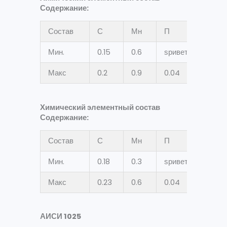
Содержание:
Состав
С
Мн
П
С
Мин.
0.15
0.6
ѕривет
ѕриве
Макс
0.2
0.9
0.04
0.035
Химический элементный состав
Содержание:
Состав
С
Мн
П
С
Мин.
0.18
0.3
ѕривет
ѕриве
Макс
0.23
0.6
0.04
0.05
АИСИ 1025