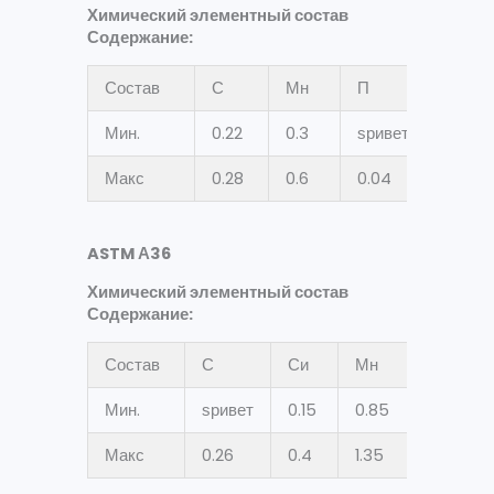
Химический элементный состав
Содержание:
Состав
С
Мн
П
С
Мин.
0.22
0.3
ѕривет
ѕриве
Макс
0.28
0.6
0.04
0.05
ASTM А36
Химический элементный состав
Содержание:
Состав
С
Си
Мн
П
Мин.
ѕривет
0.15
0.85
ѕривет
Макс
0.26
0.4
1.35
0.04