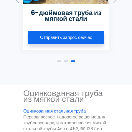
из
6-дюймовая труба из
1
мягкой стали
Отправить запрос сейчас
Оцинкованная труба
из мягкой стали
Оцинкованная стальная труба
Первоклассное, недорогое решение для
трубопроводов, изготовленное из мягкой
стальной трубы Astm A53, BS 1387 и т.