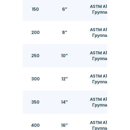
ASTM A106
150
6″
1
Группа B
ASTM A106
200
8″
Группа B
ASTM A106
250
10″
2
Группа B
ASTM A106
300
12″
3
Группа B
ASTM A106
350
14″
3
Группа B
ASTM A106
400
16″
4
Группа B