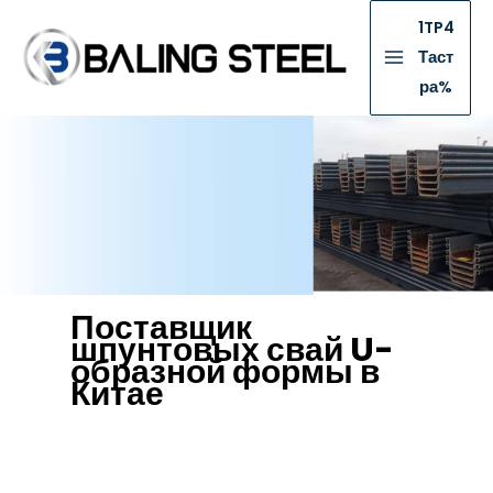
1TP4
Таст
ра%
Поставщик
шпунтовых свай U-
образной формы в
Китае