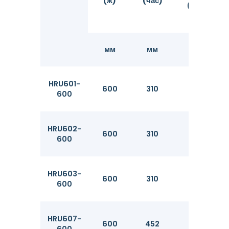
(ж)
(час)
(тс)
(
мм
мм
мм
HRU601-
600
310
7.5
600
HRU602-
600
310
8.2
600
HRU603-
600
310
9.7
600
HRU607-
600
452
19
600