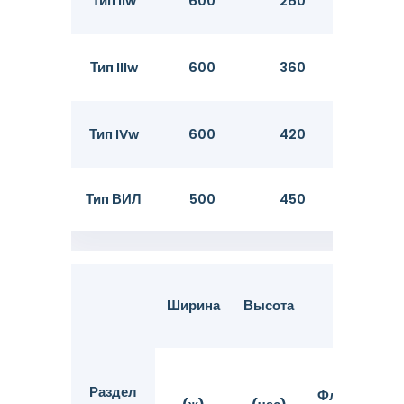
Тип IIw
600
260
10.3
Тип IIIw
600
360
13.4
Тип IVw
600
420
18
Тип ВИЛ
500
450
27.6
Ширина
Высота
Толщина
Раздел
Фланец