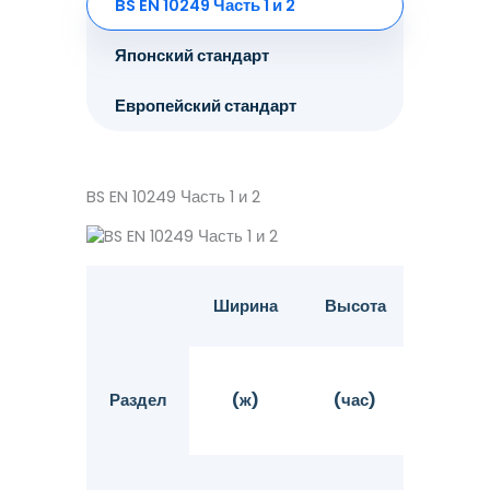
BS EN 10249 Часть 1 и 2
Японский стандарт
Европейский стандарт
BS EN 10249 Часть 1 и 2
Ширина
Высота
Т
Флане
Раздел
(ж)
(час)
(тс)