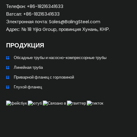
Телефон: +86-18216341633
Ватсап: +86-18216341633
Электронная почта: Sales@BalingSteel.com
Адрес: № 18 Yijia Group, провинция Хунань, КНР.
ПРОДУКЦИЯ
Обсадные трубы и насосно-компрессорные трубы
ZH_TW
Линейная труба
ES
Приварной фланец с горловиной
PT
Глухой фланец
KO
JA
IT
FR