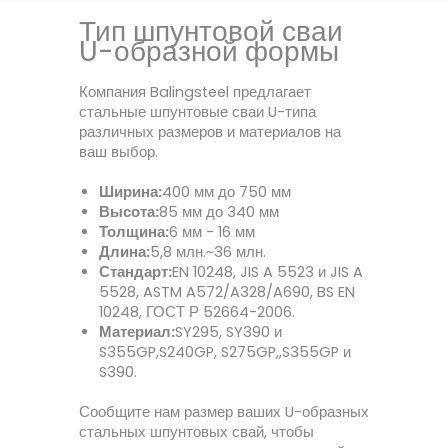
Тип шпунтовой сваи
U-образной формы
Компания Balingsteel предлагает
стальные шпунтовые сваи U-типа
различных размеров и материалов на
ваш выбор.
Ширина:
400 мм до 750 мм
Высота:
85 мм до 340 мм
Толщина:
6 мм - 16 мм
Длина:
5,8 млн.~36 млн.
Стандарт:
EN 10248, JIS A 5523 и JIS A
5528, ASTM A572/A328/A690, BS EN
10248, ГОСТ Р 52664-2006.
Материал:
SY295, SY390 и
S355GP,S240GP, S275GP,,S355GP и
S390.
Сообщите нам размер ваших U-образных
стальных шпунтовых свай, чтобы