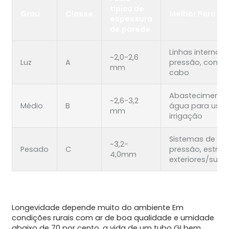
típica de
Grau
Classe
Melhor Para
espessura
de parede
Linhas internas 
~2,0-2,6
Luz
A
pressão, conduí
mm
cabo
Abastecimento
~2,6-3,2
Médio
B
água para uso g
mm
irrigação
Sistemas de alt
~3,2-
Pesado
C
pressão, estrutu
4,0mm
exteriores/subt
Longevidade depende muito do ambiente Em
condições rurais com ar de boa qualidade e umidade
abaixo de 70 por cento, a vida de um tubo GI bem