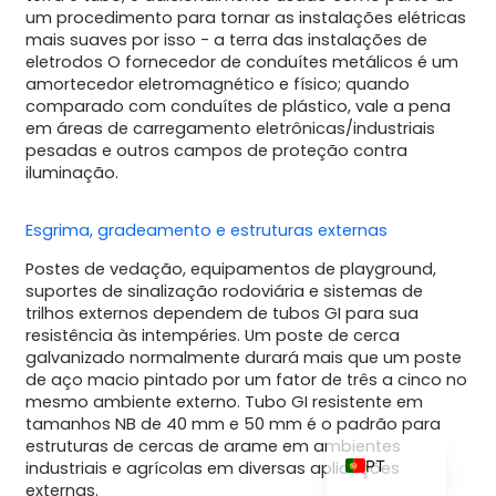
um procedimento para tornar as instalações elétricas
mais suaves por isso - a terra das instalações de
eletrodos O fornecedor de conduítes metálicos é um
amortecedor eletromagnético e físico; quando
ZH_TW
comparado com conduítes de plástico, vale a pena
em áreas de carregamento eletrônicas/industriais
ES
pesadas e outros campos de proteção contra
iluminação.
RU
KO
Esgrima, gradeamento e estruturas externas
JA
Postes de vedação, equipamentos de playground,
IT
suportes de sinalização rodoviária e sistemas de
trilhos externos dependem de tubos GI para sua
FR
resistência às intempéries. Um poste de cerca
NL
galvanizado normalmente durará mais que um poste
de aço macio pintado por um fator de três a cinco no
DE
mesmo ambiente externo. Tubo GI resistente em
tamanhos NB de 40 mm e 50 mm é o padrão para
EN
estruturas de cercas de arame em ambientes
PT
industriais e agrícolas em diversas aplicações
externas.