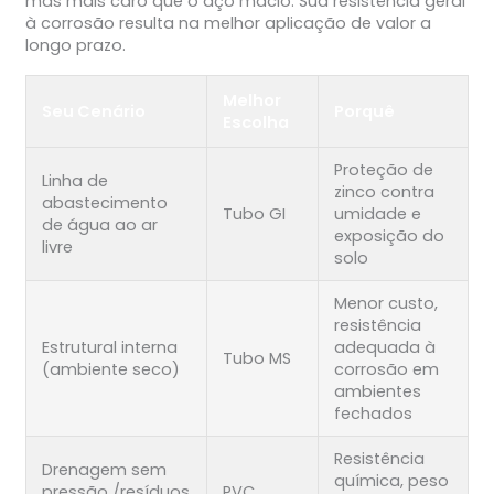
mas mais caro que o aço macio. Sua resistência geral
à corrosão resulta na melhor aplicação de valor a
longo prazo.
Melhor
Seu Cenário
Porquê
Escolha
Proteção de
Linha de
zinco contra
abastecimento
Tubo GI
umidade e
de água ao ar
exposição do
livre
solo
Menor custo,
resistência
Estrutural interna
adequada à
Tubo MS
(ambiente seco)
corrosão em
ambientes
fechados
Resistência
Drenagem sem
química, peso
pressão /resíduos
PVC