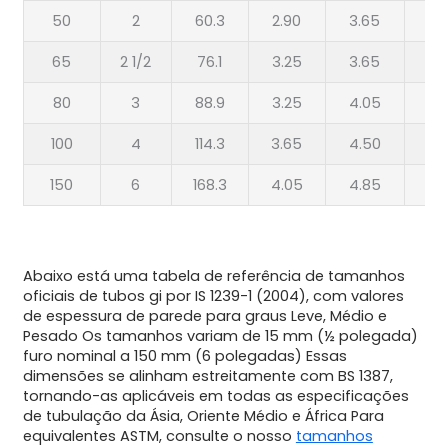
50
2
60.3
2.90
3.65
4.
65
2 1/2
76.1
3.25
3.65
4.
80
3
88.9
3.25
4.05
4.
100
4
114.3
3.65
4.50
5.
150
6
168.3
4.05
4.85
5.
Abaixo está uma tabela de referência de tamanhos
oficiais de tubos gi por IS 1239-1 (2004), com valores
de espessura de parede para graus Leve, Médio e
Pesado Os tamanhos variam de 15 mm (½ polegada)
furo nominal a 150 mm (6 polegadas) Essas
dimensões se alinham estreitamente com BS 1387,
tornando-as aplicáveis em todas as especificações
de tubulação da Ásia, Oriente Médio e África Para
equivalentes ASTM, consulte o nosso
tamanhos