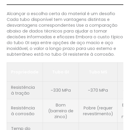
Alcançar a escolha certa do material é um desafio
Cada tubo disponível tem vantagens distintas e
desvantagens correspondentes Use a comparação
abaixo de dados técnicos para ajudar a tomar
decisões informadas e eficazes Embora o custo típico
do tubo GI seja entre opções de aço macio e aço
inoxidável, o valor a longo prazo para uso externo e
subterrâneo está no tubo GI resistente à corrosão.
T
Propriedade
Tubo GI
Tubo MS
Resistência
~330 MPa
~370 MPa
~5
à tração
Bom
Exc
Resistência
Pobre (requer
(barreira de
(
à corrosão
revestimento)
zinco)
met
Temp do