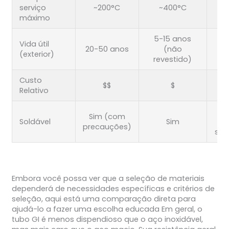
serviço
~200°C
~400°C
~
máximo
5-15 anos
Vida útil
2
20-50 anos
(não
(exterior)
a
revestido)
Custo
$$
$
Relativo
Sim (com
Soldável
Sim
(s
precauções)
sol
Embora você possa ver que a seleção de materiais
dependerá de necessidades específicas e critérios de
seleção, aqui está uma comparação direta para
ajudá-lo a fazer uma escolha educada Em geral, o
tubo GI é menos dispendioso que o aço inoxidável,