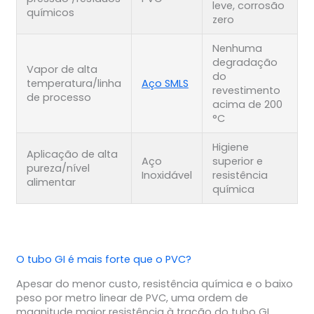
leve, corrosão
químicos
zero
Nenhuma
degradação
Vapor de alta
do
temperatura/linha
Aço SMLS
revestimento
de processo
acima de 200
°C
Higiene
Aplicação de alta
Aço
superior e
pureza/nível
Inoxidável
resistência
alimentar
química
O tubo GI é mais forte que o PVC?
Apesar do menor custo, resistência química e o baixo
peso por metro linear de PVC, uma ordem de
magnitude maior resistência à tração do tubo GI