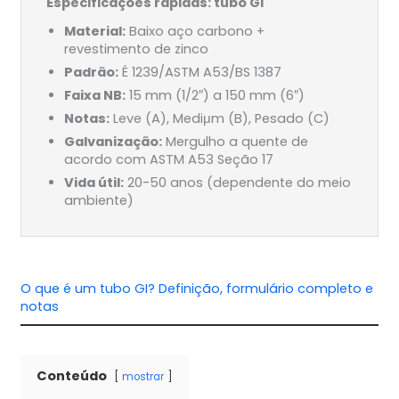
Especificações rápidas: tubo GI
Material:
Baixo aço carbono +
revestimento de zinco
Padrão:
É 1239/ASTM A53/BS 1387
Faixa NB:
15 mm (1/2″) a 150 mm (6″)
Notas:
Leve (A), Mediμm (B), Pesado (C)
Galvanização:
Mergulho a quente de
acordo com ASTM A53 Seção 17
Vida útil:
20-50 anos (dependente do meio
ambiente)
O que é um tubo GI? Definição, formulário completo e
notas
Conteúdo
mostrar