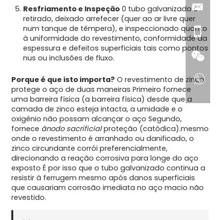
Resfriamento e Inspeção
0 tubo galvanizado é
retirado, deixado arrefecer (quer ao ar livre quer
num tanque de têmpera), e inspeccionado quanto
à uniformidade do revestimento, conformidade da
espessura e defeitos superficiais tais como pontos
nus ou inclusões de fluxo.
Porque é que isto importa?
O revestimento de zinco
protege o aço de duas maneiras Primeiro fornece
uma barreira física (a barreira física) desde que a
camada de zinco esteja intacta, a umidade e o
oxigênio não possam alcançar o aço Segundo,
fornece
ânodo sacrificial
proteção (catódica).mesmo
onde o revestimento é arranhado ou danificado, o
zinco circundante corrói preferencialmente,
direcionando a reação corrosiva para longe do aço
exposto É por isso que o tubo galvanizado continua a
resistir à ferrugem mesmo após danos superficiais
que causariam corrosão imediata no aço macio não
revestido.