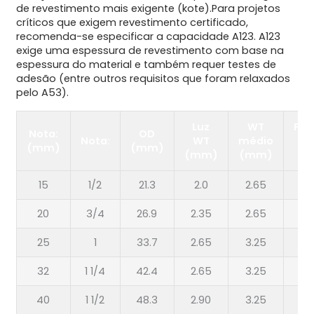
de revestimento mais exigente (kote).Para projetos
críticos que exigem revestimento certificado,
recomenda-se especificar a capacidade A123. A123
exige uma espessura de revestimento com base na
espessura do material e também requer testes de
adesão (entre outros requisitos que foram relaxados
pelo A53).
Luz
WT
Pes
Nota:
OD
Nota:
WT
médio
W
(mm)
(mm)
(mm)
(mm)
(m
15
1/2
21.3
2.0
2.65
3.
20
3/4
26.9
2.35
2.65
3.
25
1
33.7
2.65
3.25
4.
32
1 1/4
42.4
2.65
3.25
4.
40
1 1/2
48.3
2.90
3.25
4.