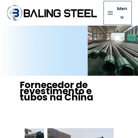
Men
u
Fornecedor de
revestimento e
tubos na China