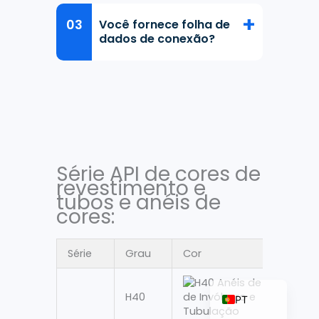
Você fornece folha de
dados de conexão?
ZH_TW
ES
RU
KO
JA
Série API de cores de
revestimento e
IT
tubos e anéis de
FR
cores:
NL
DE
Série
Grau
Cor
EN
H40
PT