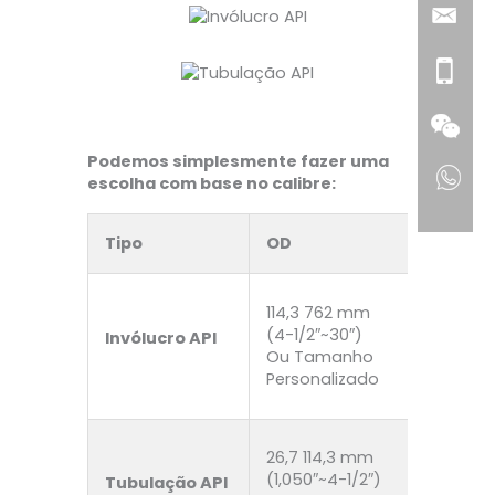
Podemos simplesmente fazer uma
escolha com base no calibre:
Tipo
OD
114,3 762 mm
(4-1/2″~30″)
Invólucro API
Ou Tamanho
Personalizado
26,7 114,3 mm
(1,050″~4-1/2″)
Tubulação API