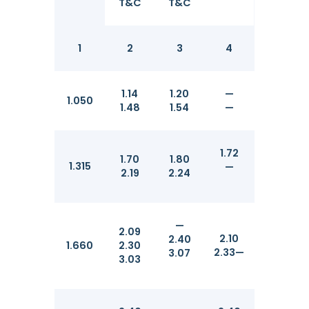
T&C
T&C
1
2
3
4
5
1.14
1.20
—
26.67
1.050
1.48
1.54
—
26.67
1.72
1.70
1.80
33.40
1.315
—
2.19
2.24
33.40
—
2.09
42.16
2.10
2.40
1.660
2.30
42.16
2.33—
3.07
3.03
42.16