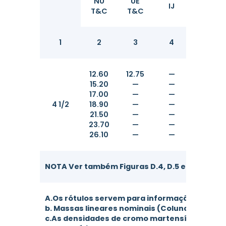
NU
UE
IJ
T&C
T&C
1
2
3
4
5
12.60
12.75
—
114.30
15.20
—
—
114.30
17.00
—
—
114.30
4 1/2
18.90
—
—
114.30
21.50
—
—
114.30
23.70
—
—
114.30
26.10
—
—
114.30
NOTA Ver também Figuras D.4, D.5 e D.7.
A.Os rótulos servem para informação e assis
b. Massas lineares nominais (Colunas 6, 7 e 
c.As densidades de cromo martensítico (L80 T