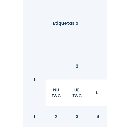
Fora
Etiquetas a
Diâmetr
2
D
1
mm
NU
UE
IJ
T&C
T&C
1
2
3
4
5