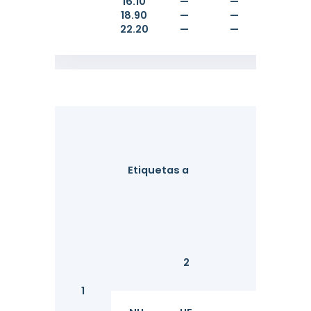
16.10
—
—
101.60
18.90
—
—
101.60
22.20
—
—
101.60
Fora
Etiquetas a
Diâmet
2
D
1
mm