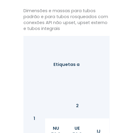
Dimensões e massas para tubos
padrão e para tubos rosqueados com
conexões API não upset, upset externo
e tubos integrais
Fora
Etiquetas a
Diâmetr
2
D
1
mm
NU
UE
IJ