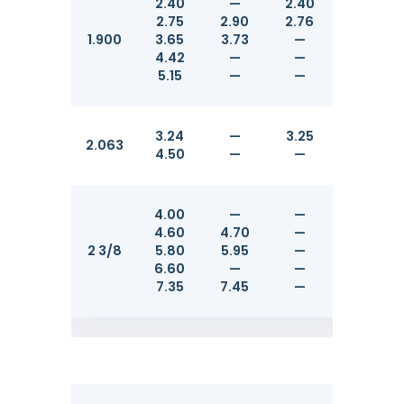
2.40
—
2.40
48.26
2.75
2.90
2.76
48.26
1.900
3.65
3.73
—
48.26
4.42
—
—
48.26
5.15
—
—
48.26
3.24
—
3.25
52.40
2.063
4.50
—
—
52.40
4.00
—
—
60.32
4.60
4.70
—
60.32
2 3/8
5.80
5.95
—
60.32
6.60
—
—
60.32
7.35
7.45
—
60.32