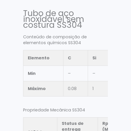
Tubo de aço
inoxidável sem
costura SS304
Conteúdo de composição de
elementos químicos SS304
Elemento
C
Si
Mn
Min
–
–
–
Máximo
0.08
1
2
Propriedade Mecânica SS304
Status de
Rp0,2
entrega
(MPa)