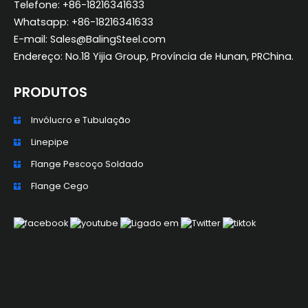
Telefone: +86-18216341633
Whatsapp: +86-18216341633
E-mail: Sales@BalingSteel.com
Endereço: No.18 Yijia Group, Província de Hunan, PRChina.
PRODUTOS
Invólucro e Tubulação
Linepipe
Flange Pescoço Soldado
ZH_TW
Flange Cego
ES
RU
KO
JA
IT