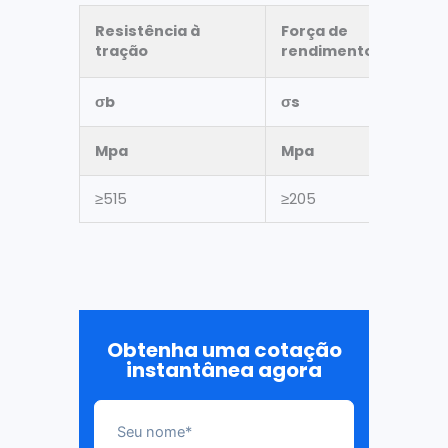
Resistência à
Força de
tração
rendimento
σ
b
σ
s
Mpa
Mpa
≥515
≥205
Obtenha uma cotação
instantânea agora