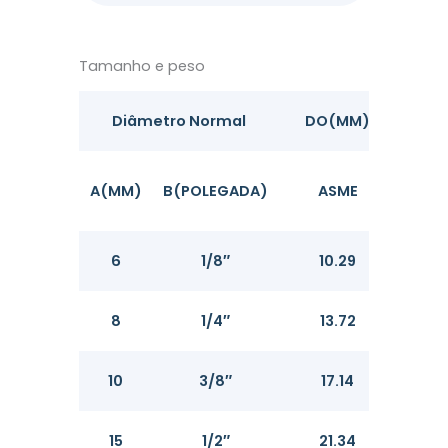
Tamanho e peso
Diâmetro Normal
DO(MM)
A(MM)
B(POLEGADA)
ASME
SCH1
6
1/8″
10.29
1.2
8
1/4″
13.72
1.6
10
3/8″
17.14
1.6
15
1/2″
21.34
2.11