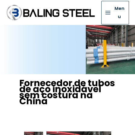
Men
u
Fornecedor de tubos
de aço inoxidável
sem costura na
China