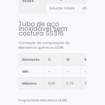
SS304
Solução Sólida
≥205
Tubo de aço
inoxidável sem
costura SS316
Conteúdo de composição de
elementos químicos SS316
Elemento
C
Si
Mn
Min
–
–
–
Máximo
0.08
0.75
2
0
Propriedade Mecânica SS316