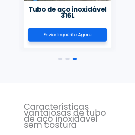
Tubo de aço inoxidável
316L
Enviar Inquérito Agora
Características
vantajosas de tubo
de aço inoxidável
sem costura