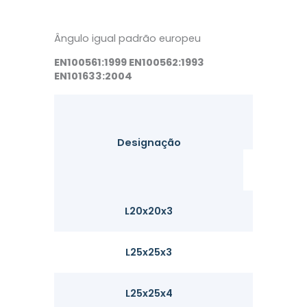
Ângulo igual padrão europeu
EN100561:1999 EN100562:1993
EN101633:2004
Peso Uni
(kg/m
Designação
G
L20x20x3
0.87
L25x25x3
1.11
L25x25x4
1.45