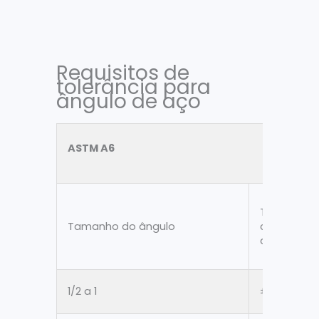
Requisitos de
tolerância para
ângulo de aço
ASTM A6
Tolerância
Tamanho do ângulo
comprimen
da perna
1/2 a 1
±3mm