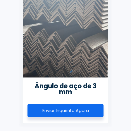
6
Ângulo de aço de 3
Â
mm
Enviar Inquérito Agora