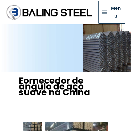
Men
u
Fornecedor de
ângulo de aço
suave na China