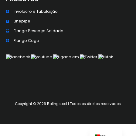
Invólucro e Tubulação
Linepipe
Flange Pescoço Soldado
ZH_TW
Flange Cego
ES
RU
KO
JA
IT
FR
Copyright © 2026 Balingsteel | Todos os direitos reservados.
NL
DE
EN