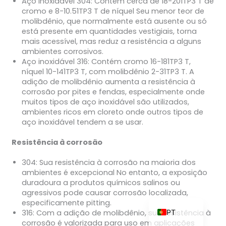
Aço inoxidável 304: Contém cerca de 18-201TP3 T de
cromo e 8-10.51TP3 T de níquel Seu menor teor de
molibdênio, que normalmente está ausente ou só
está presente em quantidades vestigiais, torna
mais acessível, mas reduz a resistência a alguns
ZH_TW
ambientes corrosivos.
Aço inoxidável 316: Contém cromo 16-181TP3 T,
ES
níquel 10-141TP3 T, com molibdênio 2-31TP3 T. A
RU
adição de molibdênio aumenta a resistência à
corrosão por pites e fendas, especialmente onde
KO
muitos tipos de aço inoxidável são utilizados,
ambientes ricos em cloreto onde outros tipos de
JA
aço inoxidável tendem a se usar.
IT
Resistência à corrosão
FR
304: Sua resistência à corrosão na maioria dos
NL
ambientes é excepcional No entanto, a exposição
DE
duradoura a produtos químicos salinos ou
agressivos pode causar corrosão localizada,
EN
especificamente pitting.
PT
316: Com a adição de molibdênio, sua resistência à
corrosão é valorizada para uso em aplicações