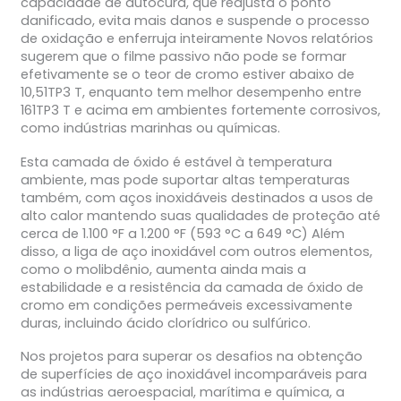
capacidade de autocura, que reajusta o ponto
danificado, evita mais danos e suspende o processo
de oxidação e enferruja inteiramente Novos relatórios
sugerem que o filme passivo não pode se formar
efetivamente se o teor de cromo estiver abaixo de
10,51TP3 T, enquanto tem melhor desempenho entre
161TP3 T e acima em ambientes fortemente corrosivos,
como indústrias marinhas ou químicas.
Esta camada de óxido é estável à temperatura
ambiente, mas pode suportar altas temperaturas
também, com aços inoxidáveis destinados a usos de
alto calor mantendo suas qualidades de proteção até
cerca de 1.100 °F a 1.200 °F (593 °C a 649 °C) Além
disso, a liga de aço inoxidável com outros elementos,
como o molibdênio, aumenta ainda mais a
estabilidade e a resistência da camada de óxido de
cromo em condições permeáveis excessivamente
duras, incluindo ácido clorídrico ou sulfúrico.
Nos projetos para superar os desafios na obtenção
de superfícies de aço inoxidável incomparáveis para
as indústrias aeroespacial, marítima e química, a