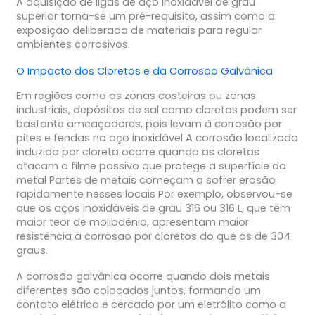
A aquisição de ligas de aço inoxidável de grau
superior torna-se um pré-requisito, assim como a
exposição deliberada de materiais para regular
ambientes corrosivos.
O Impacto dos Cloretos e da Corrosão Galvânica
Em regiões como as zonas costeiras ou zonas
industriais, depósitos de sal como cloretos podem ser
bastante ameaçadores, pois levam à corrosão por
pites e fendas no aço inoxidável A corrosão localizada
induzida por cloreto ocorre quando os cloretos
atacam o filme passivo que protege a superfície do
metal Partes de metais começam a sofrer erosão
rapidamente nesses locais Por exemplo, observou-se
que os aços inoxidáveis de grau 316 ou 316 L, que têm
maior teor de molibdênio, apresentam maior
resistência à corrosão por cloretos do que os de 304
graus.
A corrosão galvânica ocorre quando dois metais
diferentes são colocados juntos, formando um
contato elétrico e cercado por um eletrólito como a