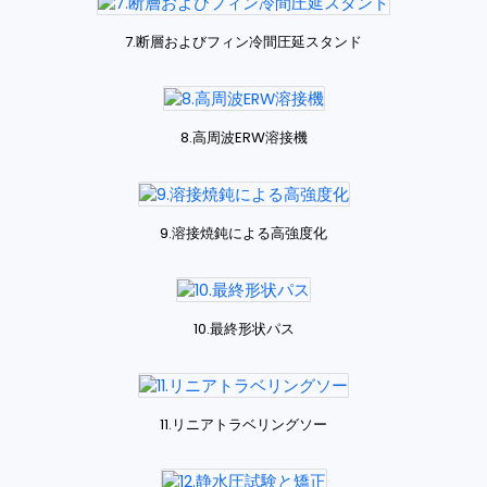
7.断層およびフィン冷間圧延スタンド
8.高周波ERW溶接機
9.溶接焼鈍による高強度化
10.最終形状パス
11.リニアトラベリングソー