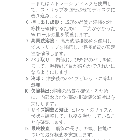
ーまたはストレージ ディスクを使用し
て、ストリップを回転させてディスクに
巻き込みます。
押し出し成形：
成形の品質と溶接の対
称性を確保するために、圧力がかかった
W ロールの量を調整します。
高周波溶接：
高周波溶接技術を使用し
てストリップを接続し、溶接品質の安定
性を確保します。
バリ取り：
内部および外部のバリを除
去して、溶接継ぎ目が滑らかできれいに
なるようにします。
冷却：
溶接後のパイプビレットの冷却
処理。
欠陥検出:
溶接の品質を確保するため
に、内部および外部の非破壊欠陥検出を
実行します。
サイズ調整と矯正:
ビレットのサイズと
形状を調整して、規格を満たしているこ
とを確認します。
最終検査：
鋼管の長さ、外観、性能に
ついて最終検査を実施します。