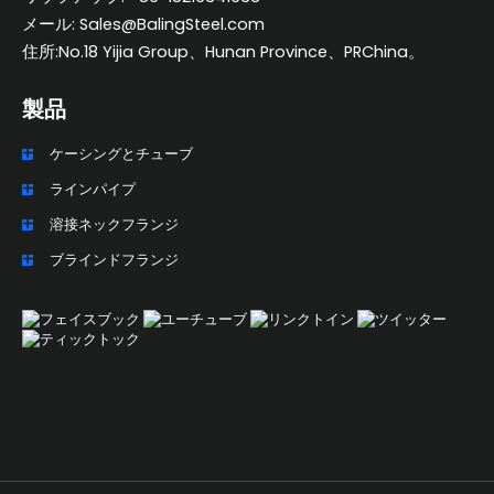
メール: Sales@BalingSteel.com
住所:No.18 Yijia Group、Hunan Province、PRChina。
製品
ケーシングとチューブ
ZH_TW
ラインパイプ
ES
溶接ネックフランジ
RU
ブラインドフランジ
PT
KO
IT
FR
NL
DE