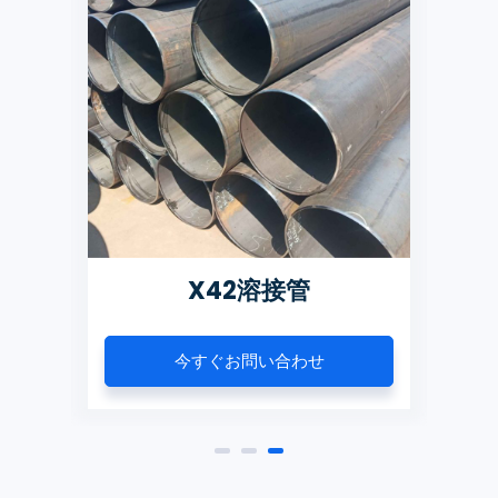
接管
X42溶接管
A
今すぐお問い合わせ