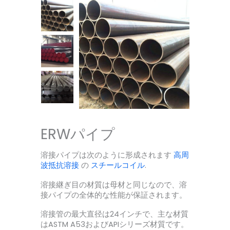
ERWパイプ
溶接パイプは次のように形成されます
高周
波抵抗溶接
の
スチールコイル
.
溶接継ぎ目の材質は母材と同じなので、溶
接パイプの全体的な性能が保証されます。
溶接管の最大直径は24インチで、主な材質
はASTM A53およびAPIシリーズ材質です。