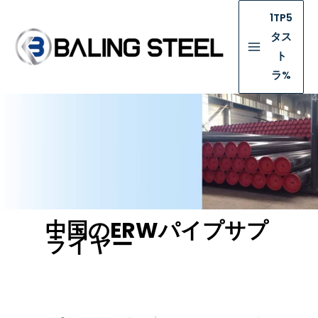
1TP5
タス
ト
ラ%
中国のERWパイプサプ
ライヤー