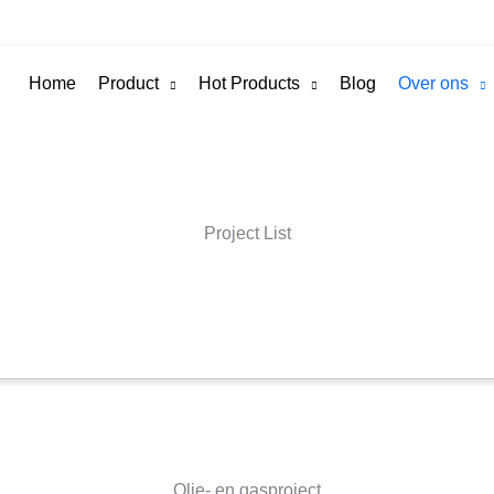
Home
Product
Hot Products
Blog
Over ons
Project List
Olie- en gasproject