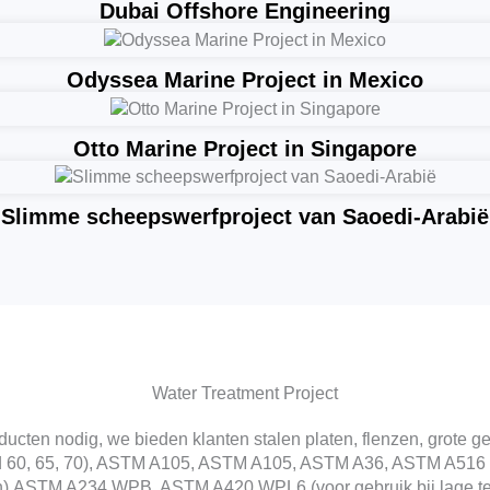
Dubai Offshore Engineering
Odyssea Marine Project in Mexico
Otto Marine Project in Singapore
Slimme scheepswerfproject van Saoedi-Arabië
Water Treatment Project
ucten nodig, we bieden klanten stalen platen, flenzen, grote gel
 60, 65, 70), ASTM A105, ASTM A105, ASTM A36, ASTM A516 (
n).ASTM A234 WPB, ASTM A420 WPL6 (voor gebruik bij lage te