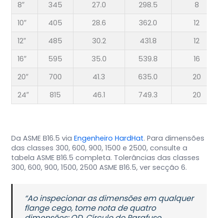
8″
345
27.0
298.5
8
10″
405
28.6
362.0
12
12″
485
30.2
431.8
12
16″
595
35.0
539.8
16
20″
700
41.3
635.0
20
24″
815
46.1
749.3
20
Da ASME B16.5 via
Engenheiro HardHat
. Para dimensões
das classes 300, 600, 900, 1500 e 2500, consulte a
tabela ASME B16.5 completa. Tolerâncias das classes
300, 600, 900, 1500, 2500 ASME B16.5, ver secção 6.
“Ao inspecionar as dimensões em qualquer
flange cego, tome nota de quatro
dimensões: OD, Círculo de Parafuso,