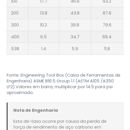
100
17.7
46.6
93.2
200
13.8
43.8
87.6
300
10.2
39.8
79.6
400
6.5
34.7
69.4
538
1.4
5.9
11.8
Fonte: Engineering Tool Box (Caixa de Ferramentas de
Engenharia) ASME B16.5 Group 1.1 (ASTM A105 /A350
LF2).Valores em barra; multiplicar por 14.5 para psi
aproximado.
Nota de Engenharia
Esta de-taxa ocorre por causa da perda de
força de rendimento de aço carbono em