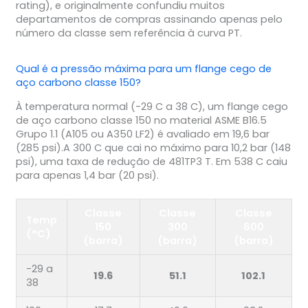
rating), e originalmente confundiu muitos
departamentos de compras assinando apenas pelo
número da classe sem referência à curva PT.
Qual é a pressão máxima para um flange cego de
aço carbono classe 150?
À temperatura normal (-29 C a 38 C), um flange cego
de aço carbono classe 150 no material ASME B16.5
Grupo 1.1 (A105 ou A350 LF2) é avaliado em 19,6 bar
(285 psi).A 300 C que cai no máximo para 10,2 bar (148
psi), uma taxa de redução de 481TP3 T. Em 538 C caiu
para apenas 1,4 bar (20 psi).
Classe
Classe
Classe
Temp
150
300
600
(°C)
(barra)
(barra)
(barra)
-29 a
19.6
51.1
102.1
38