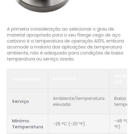
A primeira consideração ao selecionar o grau de
material apropriado para o seu flange cego de aço
carbono é a temperatura de operação A105, embora
acomode a maioria das aplicações de temperatura
ambiente, não é adequado para condições de baixa
temperatura ou serviço azedo.
ASTM A3
Propriedade
ASTM A105
LF2
Ambiente/temperatura
Baixa
Serviço
elevada
tempera
Mínimo.
-46 °C (
-29 °C (-20 °F)
Temperatura
°F)