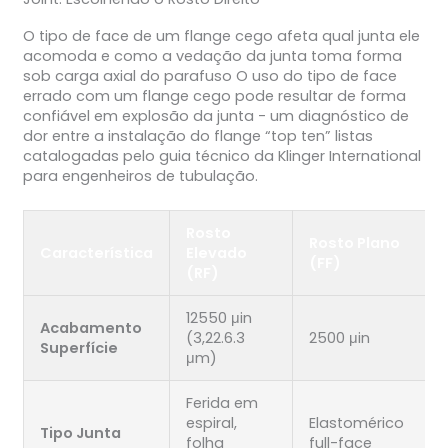
O tipo de face de um flange cego afeta qual junta ele
acomoda e como a vedação da junta toma forma
sob carga axial do parafuso O uso do tipo de face
errado com um flange cego pode resultar de forma
confiável em explosão da junta - um diagnóstico de
dor entre a instalação do flange “top ten” listas
catalogadas pelo guia técnico da Klinger International
para engenheiros de tubulação.
Rosto
Rosto Plano
Característica
Elevado
(FF)
(RF)
12550 μin
Acabamento
(3,22.6.3
2500 μin
Superfície
μm)
Ferida em
espiral,
Elastomérico
Tipo Junta
folha
full-face