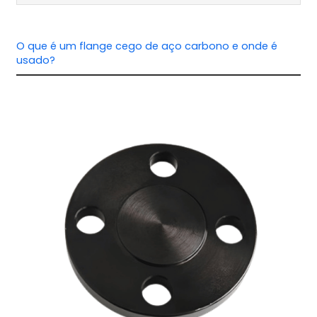
O que é um flange cego de aço carbono e onde é
usado?