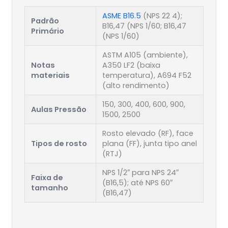
ASME B16.5
(NPS 22 4);
Padrão
B16,47 (NPS 1/60; B16,47
Primário
(NPS 1/60)
ASTM A105 (ambiente),
Notas
A350 LF2 (baixa
materiais
temperatura), A694 F52
(alto rendimento)
150, 300, 400, 600, 900,
Aulas Pressão
1500, 2500
Rosto elevado (RF), face
Tipos de rosto
plana (FF), junta tipo anel
(RTJ)
NPS 1/2″ para NPS 24″
Faixa de
(B16,5); até NPS 60″
tamanho
(B16,47)