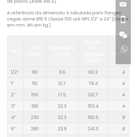
A referência da dimensão é tabulada para flanges
cegas asme B16.5 Classe 150 até NPS 1/2″ a 24″.(Dados
em mm. Wt em kg.)
Círculo
OD
Espessura
do
Não.
NPS
(mm)
(mm)
parafuso
Parafusos
(mm)
1/2″
90
9.6
60.3
4
1″
110
12.7
79.4
4
2″
150
17.5
120.7
4
3″
190
22.3
152.4
4
4″
230
22.3
190.5
8
6″
280
23.9
241.3
8