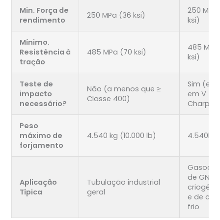
Min. Força de
250 MPa 
250 MPa (36 ksi)
rendimento
ksi)
Mínimo.
485 MPa
Resistência à
485 MPa (70 ksi)
ksi)
tração
Teste de
Sim (ent
Não (a menos que ≥
impacto
em V
Classe 400)
necessário?
Charpy)
Peso
máximo de
4.540 kg (10.000 lb)
4.540kg
forjamento
Gasodut
de GNL,
Aplicação
Tubulação industrial
criogêni
Típica
geral
e de cli
frio