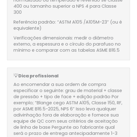
normalizado ou temperado e revenido se Classe
400 ou tamanho superior a NPS 4 para Classe
300
Referência padrão: “ASTM A105 /A105M-23” (ou é
equivalente)
Verificações dimensionais: medir o diâmetro
externo, a espessura e o círculo do parafuso no
mínimo e comparar com as tabelas ASME B16.5
💡
Dica profissional
Ao encomendar a sua ordem de compra
especificar o seguinte: grau de material + classe
de pressão + tipo de face + edição padrão Por
exemplo; “Blange cego ASTM A105, Classe 150, RF,
por ASME B16.5-2025, NPS 6” Isso leva qualquer
adivinhação fora de elaboração e fornece sua
equipe de QC com seus critérios de aceitação
de linha de base Pergunte ao fabricante qual
será o prazo de entrega antecipadamente 1-3