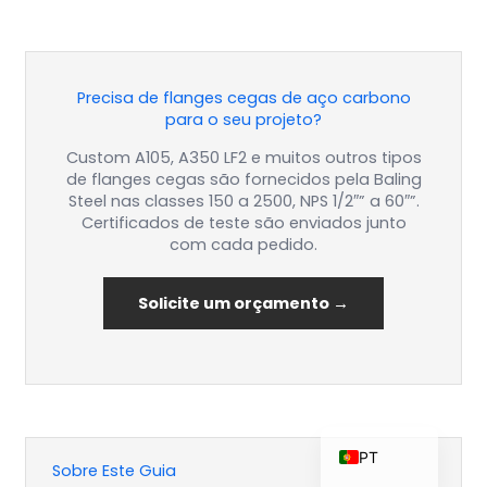
Precisa de flanges cegas de aço carbono
ZH_TW
para o seu projeto?
ES
Custom A105, A350 LF2 e muitos outros tipos
RU
de flanges cegas são fornecidos pela Baling
Steel nas classes 150 a 2500, NPS 1/2″” a 60″”.
KO
Certificados de teste são enviados junto
JA
com cada pedido.
IT
Solicite um orçamento →
FR
NL
DE
EN
PT
Sobre Este Guia