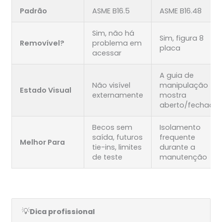
Padrão
ASME B16.5
ASME B16.48
Sim, não há
Sim, figura 8
Removível?
problema em
placa
acessar
A guia de
Não visível
manipulação
Estado Visual
externamente
mostra
aberto/fechado
Becos sem
Isolamento
saída, futuros
frequente
Melhor Para
tie-ins, limites
durante a
de teste
manutenção
💡
Dica profissional