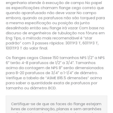
engenharia atende à execução de campo No papel
as especificações chamam flange cego correto que
quando aparafusado não deve vazar No campo
embora, quando os parafusos não são torqued para
a mesma especificação ou posição da junta
desalinhado então seu flange irá vazar Com base no
discurso de engenheiros de tubulação nos fóruns em
Eng Tips, o método mais recomendável é “star
padrão” com 3 passes rápidos: 301TP3 T, 601TP3 T,
1001TP3 T do valor final.
Os flanges cegos Classe 150 tamanhos NPS 1/2″ a NPS
6″ terão 4-8 parafusos de 1/2″ a 3/4″. Tamanhos
acima da contagem de NPS 8″ serão dimensionados
para 8-20 parafusos de 3/4″ a 1-1/4″ de diâmetro.
Verifique a tabela de “ASME B16.5 dimensões” acima
para saber a quantidade exata de parafusos por
tamanho ou diâmetro BCD.
Certifique-se de que as faces do flange estejam
livres de contaminação, planas e sem arranhões