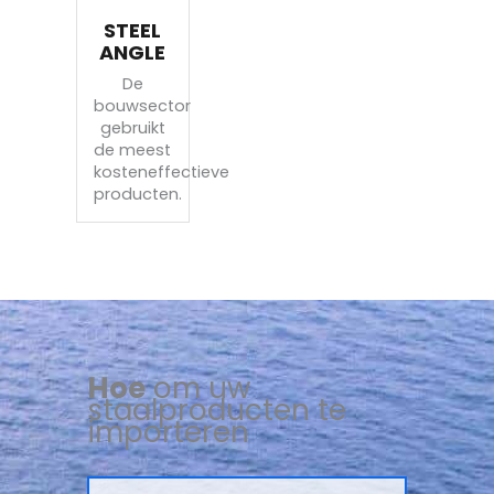
STEEL
ANGLE
De
bouwsector
gebruikt
de meest
kosteneffectieve
producten.
Hoe
om uw
staalproducten te
importeren