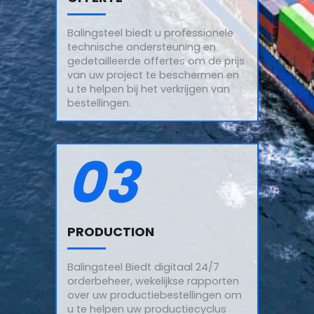
Balingsteel biedt u professionele
technische ondersteuning en
gedetailleerde offertes om de prijs
van uw project te beschermen en
u te helpen bij het verkrijgen van
bestellingen.
03
PRODUCTION
Balingsteel Biedt digitaal 24/7
orderbeheer, wekelijkse rapporten
over uw productiebestellingen om
u te helpen uw productiecyclus