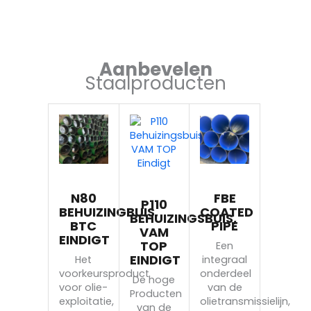
Aanbevelen
Staalproducten
N80
FBE
P110
BEHUIZINGBUIS,
COATED
BEHUIZINGSBUIS,
BTC
PIPE
VAM
EINDIGT
TOP
Een
EINDIGT
Het
integraal
voorkeursproduct
onderdeel
De hoge
voor olie-
van de
Producten
exploitatie,
olietransmissielijn,
van de