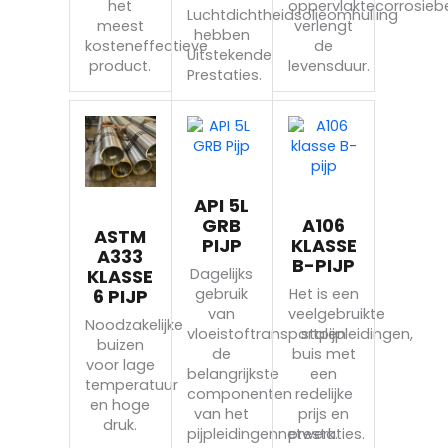
het
oppervlaktecorrosie
Luchtdichtheidsolieomhulling
meest
verlengt
hebben
kosteneffectieve
de
Uitstekende
product.
levensduur.
Prestaties.
API 5L
GRB
A106
ASTM
PIJP
KLASSE
A333
B-PIJP
KLASSE
Dagelijks
6 PIJP
gebruik
Het is een
van
veelgebruikte
Noodzakelijke
vloeistoftransportpijpleidingen,
stalen
buizen
de
buis met
voor lage
belangrijkste
een
temperatuur
componenten
redelijke
en hoge
van het
prijs en
druk.
pijpleidingennetwerk.
prestaties.