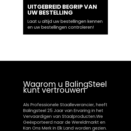
L
UITGEBREID BEGRIP VAN
SNEL 
UW BESTELLING
ANTW
oneel
Laat u altijd uw bestellingen kennen
Snelle o
en uw bestellingen controleren!
Oplossin
Problem
Waarom u BalingSteel
kunt vertrouwen
Als Professionele Staalleverancier, heeft
Balingsteel 25 Jaar van Ervaring in het
Vervaardigen van Staalproducten.We
Geëxporteerd naar de Wereldmarkt en
Kan Ons Merk in Elk Land worden gezien.