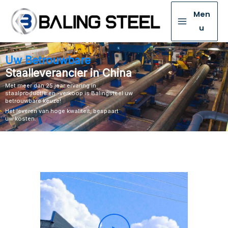
Men
u
Uw Betrouwbare
Staalleverancier in China
Met meer dan 25 jaar ervaring in
staalproductie en -verkoop is Balingsteel uw
betrouwbare keuze!
Het leveren van hoge kwaliteit, bespaart
uw kosten.