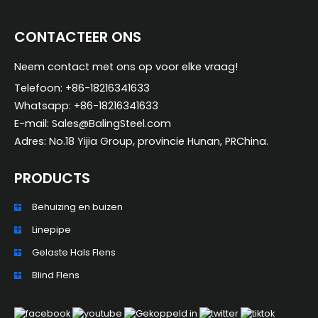
CONTACTEER ONS
Neem contact met ons op voor elke vraag!
Telefoon: +86-18216341633
Whatsapp: +86-18216341633
E-mail: Sales@BalingSteel.com
Adres: No.18 Yijia Group, provincie Hunan, PRChina.
PRODUCTS
Behuizing en buizen
ZH_TW
Linepipe
ES
Gelaste Hals Flens
RU
Blind Flens
PT
KO