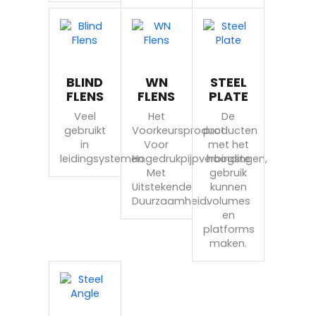
BLIND
WN
STEEL
FLENS
FLENS
PLATE
Veel
Het
De
gebruikt
Voorkeursproduct
producten
in
Voor
met het
leidingsystemen.
Hogedrukpijpverbindingen,
hoogste
Met
gebruik
Uitstekende
kunnen
Duurzaamheid.
volumes
en
platforms
maken.