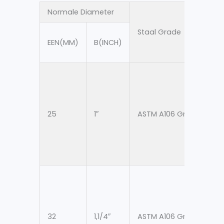
Normale Diameter
O
Staal Grade
EEN(MM)
B(INCH)
A
25
1″
ASTM A106 Gr. B
3
32
1,1/4″
ASTM A106 Gr. B
4