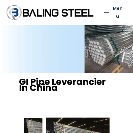
Men
u
GI Pipe Leverancier
In China