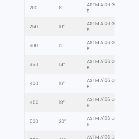
ASTM A106 Gr.
200
8″
219
B
ASTM A106 Gr.
250
10″
273
B
ASTM A106 Gr.
300
12″
323
B
ASTM A106 Gr.
350
14″
355
B
ASTM A106 Gr.
400
16″
406
B
ASTM A106 Gr.
450
18″
457
B
ASTM A106 Gr.
500
20″
508
B
ASTM A106 Gr.