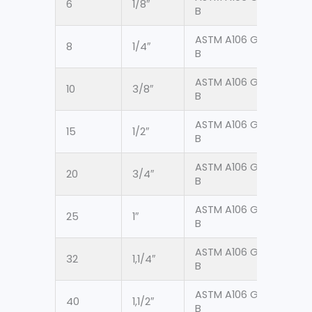
6
1/8″
10.2
B
ASTM A106 Gr.
8
1/4″
13.7
B
ASTM A106 Gr.
10
3/8″
17.1
B
ASTM A106 Gr.
15
1/2″
21.3
B
ASTM A106 Gr.
20
3/4″
26.
B
ASTM A106 Gr.
25
1″
33.
B
ASTM A106 Gr.
32
1,1/4″
42.1
B
ASTM A106 Gr.
40
1,1/2″
48.
B