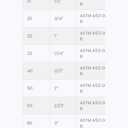
15
1/2″
21.3
B.
ASTM A53 Gr.
20
3/4″
26.
B.
ASTM A53 Gr.
25
1″
33.
B.
ASTM A53 Gr.
32
1,1/4″
42.1
B.
ASTM A53 Gr.
40
1,1/2″
48.
B.
ASTM A53 Gr.
50
2″
60.
B.
ASTM A53 Gr.
65
2,1/2″
73.
B.
ASTM A53 Gr.
80
3″
88.
B.