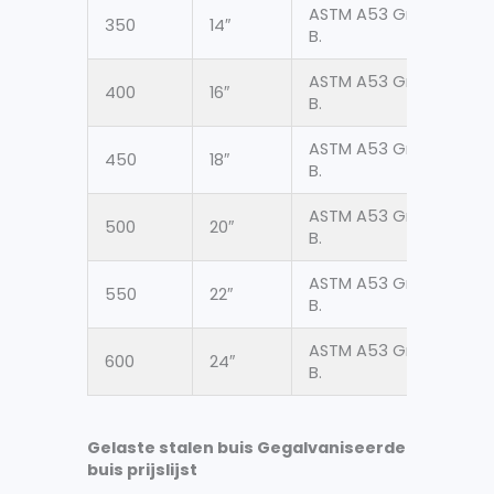
ASTM A53 Gr.
350
14″
355
B.
ASTM A53 Gr.
400
16″
406
B.
ASTM A53 Gr.
450
18″
457
B.
ASTM A53 Gr.
500
20″
508
B.
ASTM A53 Gr.
550
22″
558
B.
ASTM A53 Gr.
600
24″
609
B.
Gelaste stalen buis Gegalvaniseerde
buis prijslijst