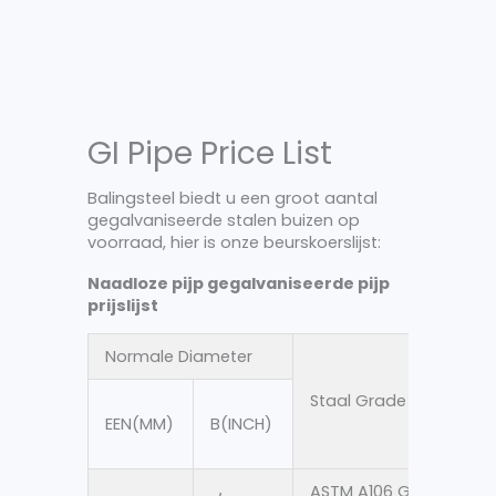
GI Pipe Price List
Balingsteel biedt u een groot aantal
gegalvaniseerde stalen buizen op
voorraad, hier is onze beurskoerslijst:
Naadloze pijp gegalvaniseerde pijp
prijslijst
Normale Diameter
OD
Staal Grade
EEN(MM)
B(INCH)
AS
ASTM A106 Gr.