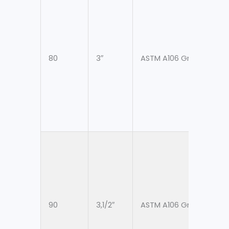
80
3″
ASTM A106 Gr. B
8
90
3,1/2″
ASTM A106 Gr. B
10