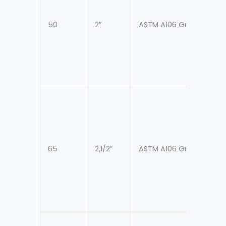
50
2″
ASTM A106 Gr. B
6
65
2,1/2″
ASTM A106 Gr. B
7