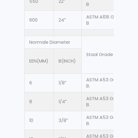
550
22″
558
B
ASTM A106 Gr.
600
24″
609
B
Normale Diameter
OD
Staal Grade
EEN(MM)
B(INCH)
AS
ASTM A53 Gr.
6
1/8″
10.2
B.
ASTM A53 Gr.
8
1/4″
13.7
B.
ASTM A53 Gr.
10
3/8″
17.1
B.
ASTM A53 Gr.