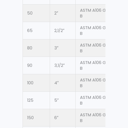
ASTM A106 Gr.
50
2″
60.
B
ASTM A106 Gr.
65
2,1/2″
73.
B
ASTM A106 Gr.
80
3″
88.
B
ASTM A106 Gr.
90
3,1/2″
101.
B
ASTM A106 Gr.
100
4″
114.
B
ASTM A106 Gr.
125
5″
141.
B
ASTM A106 Gr.
150
6″
168
B