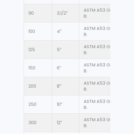
ASTM A53 Gr.
90
3,1/2″
101.
B.
ASTM A53 Gr.
100
4″
114.
B.
ASTM A53 Gr.
125
5″
141.
B.
ASTM A53 Gr.
150
6″
168
B.
ASTM A53 Gr.
200
8″
219
B.
ASTM A53 Gr.
250
10″
273
B.
ASTM A53 Gr.
300
12″
323
B.