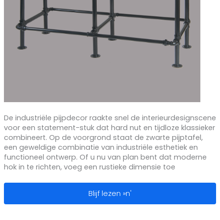
De industriële pijpdecor raakte snel de interieurdesignscene
voor een statement-stuk dat hard nut en tijdloze klassieker
combineert. Op de voorgrond staat de zwarte pijptafel,
een geweldige combinatie van industriële esthetiek en
functioneel ontwerp. Of u nu van plan bent dat moderne
hok in te richten, voeg een rustieke dimensie toe
Zwarte Pijp Tafel: De Ultieme Gids voo
Blijf lezen »n'