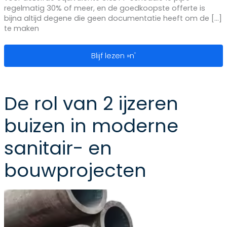
regelmatig 30% of meer, en de goedkoopste offerte is
bijna altijd degene die geen documentatie heeft om de [...]
te maken
Leveranciers van roestvrijstalen buiz
Blijf lezen »n'
De rol van 2 ijzeren
buizen in moderne
sanitair- en
bouwprojecten