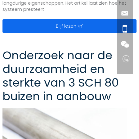
langdurige eigenschappen. Het artikel laat zien hoe het
systeem presteert
De rol van 2 ijzeren buizen in moder
Blijf lezen »n'
Onderzoek naar de
duurzaamheid en
sterkte van 3 SCH 80
buizen in aanbouw