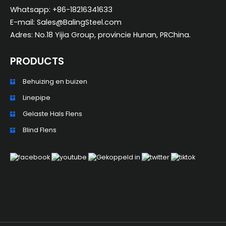
Whatsapp: +86-18216341633
E-mail: Sales@BalingSteel.com
Adres: No.18 Yijia Group, provincie Hunan, PRChina.
PRODUCTS
Behuizing en buizen
ZH_TW
Linepipe
ES
Gelaste Hals Flens
RU
Blind Flens
PT
KO
JA
IT
FR
DE