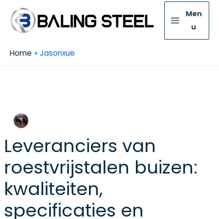
Men
u
Home
Jasonxue
Jasonxue
Leveranciers van
roestvrijstalen buizen:
kwaliteiten,
specificaties en