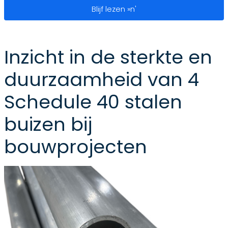
Onderzoek naar de duurzaamheid en
Blijf lezen »n'
Inzicht in de sterkte en
duurzaamheid van 4
Schedule 40 stalen
buizen bij
bouwprojecten