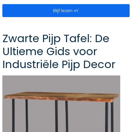
Inzicht in de sterkte en duurzaamhe
Blijf lezen »n'
Zwarte Pijp Tafel: De
Ultieme Gids voor
Industriële Pijp Decor