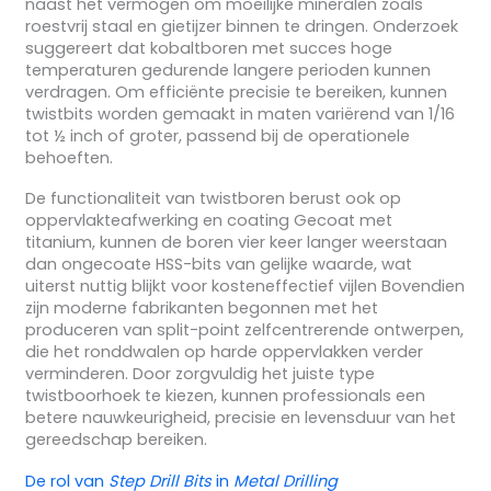
naast het vermogen om moeilijke mineralen zoals
roestvrij staal en gietijzer binnen te dringen. Onderzoek
suggereert dat kobaltboren met succes hoge
temperaturen gedurende langere perioden kunnen
verdragen. Om efficiënte precisie te bereiken, kunnen
twistbits worden gemaakt in maten variërend van 1/16
tot ½ inch of groter, passend bij de operationele
behoeften.
De functionaliteit van twistboren berust ook op
oppervlakteafwerking en coating Gecoat met
titanium, kunnen de boren vier keer langer weerstaan
dan ongecoate HSS-bits van gelijke waarde, wat
uiterst nuttig blijkt voor kosteneffectief vijlen Bovendien
zijn moderne fabrikanten begonnen met het
produceren van split-point zelfcentrerende ontwerpen,
die het ronddwalen op harde oppervlakken verder
verminderen. Door zorgvuldig het juiste type
twistboorhoek te kiezen, kunnen professionals een
betere nauwkeurigheid, precisie en levensduur van het
gereedschap bereiken.
De rol van
Step Drill Bits
in
Metal Drilling