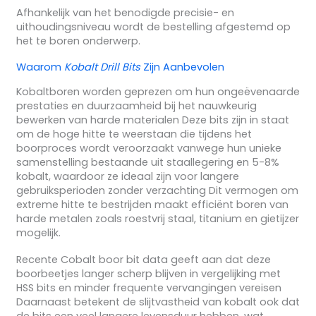
Afhankelijk van het benodigde precisie- en
uithoudingsniveau wordt de bestelling afgestemd op
het te boren onderwerp.
Waarom
Kobalt Drill Bits
Zijn Aanbevolen
Kobaltboren worden geprezen om hun ongeëvenaarde
prestaties en duurzaamheid bij het nauwkeurig
bewerken van harde materialen Deze bits zijn in staat
om de hoge hitte te weerstaan die tijdens het
boorproces wordt veroorzaakt vanwege hun unieke
samenstelling bestaande uit staallegering en 5-8%
kobalt, waardoor ze ideaal zijn voor langere
gebruiksperioden zonder verzachting Dit vermogen om
extreme hitte te bestrijden maakt efficiënt boren van
harde metalen zoals roestvrij staal, titanium en gietijzer
mogelijk.
Recente Cobalt boor bit data geeft aan dat deze
boorbeetjes langer scherp blijven in vergelijking met
HSS bits en minder frequente vervangingen vereisen
Daarnaast betekent de slijtvastheid van kobalt ook dat
de bits een veel langere levensduur hebben, wat