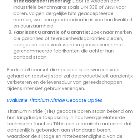
standaardcertificering:
Door te voldoen aan
industriële benchmarks zoals DIN 338 of ANSI voor
boren, volgen dergelijke bits geaccepteerde
normen, wat een goede indicatie is van hun kwaliteit
en duurzaamheid.
Fabrikant Garantie of Garantie:
Zoek naar merken
die garanties of tevredenheidsgaranties bieden,
aangezien deze vaak worden geassocieerd met
gerenommeerde fabrikanten die achter hun
aanbod staan.
Een kobaltboorset die speciaal is ontworpen voor
gehard en roestvrij staal zal de productiviteit aanzienlijk
verbeteren en de levensduur van gereedschappen
tijdens intensief gebruik verlengen.
Evaluatie
Titanium Nitride
Gecoate Opties
Titanium Nitride (TiN) gecoate boren staan bekend om
hun langdurige toepassing in houtwerkgerelateerde
technische functies TiN is een keramisch materiaal dat
aanzienlijk is gebonden aan standaard boren,
waardoor de slijtage en hittebestendigheid van de