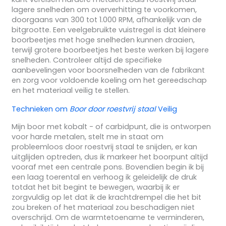
lagere snelheden om oververhitting te voorkomen,
doorgaans van 300 tot 1.000 RPM, afhankelijk van de
bitgrootte. Een veelgebruikte vuistregel is dat kleinere
boorbeetjes met hoge snelheden kunnen draaien,
terwijl grotere boorbeetjes het beste werken bij lagere
snelheden. Controleer altijd de specifieke
aanbevelingen voor boorsnelheden van de fabrikant
en zorg voor voldoende koeling om het gereedschap
en het materiaal veilig te stellen.
Technieken om
Boor door roestvrij staal
Veilig
Mijn boor met kobalt - of carbidpunt, die is ontworpen
voor harde metalen, stelt me in staat om
probleemloos door roestvrij staal te snijden, er kan
uitglijden optreden, dus ik markeer het boorpunt altijd
vooraf met een centrale pons. Bovendien begin ik bij
een laag toerental en verhoog ik geleidelijk de druk
totdat het bit begint te bewegen, waarbij ik er
zorgvuldig op let dat ik de krachtdrempel die het bit
zou breken of het materiaal zou beschadigen niet
overschrijd. Om de warmtetoename te verminderen,