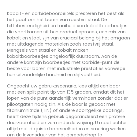
Kobalt- en carbideboorbeitels presteren het best als
het gaat om het boren van roestvrij staal. De
hittebestendigheid en taaiheid van kobaltboorbeetjes
die voortkomen uit hun productieproces, een mix van
kobalt en staal, zijn van cruciaal belang bij het omgaan
met uitdagende materialen zoals roestvrij staal.
Mengsels van staal en kobalt maken
kobaltboorbeetjes ongelooflijk duurzaam. Aan de
andere kant zijn boorbeetjes met Carbide-punt de
beste voor boren met industriële prestaties vanwege
hun uitzonderlijke hardheid en slijtvastheid.
Ongeacht uw gebruiksscenario, kies altijd een boor
met een split point tip van 135 graden, omdat dit het
lopen van de punt aanzienlijk vermindert zonder dat er
pilootgaten nodig zijn. Als de boor is gecoat met
titaniumnitride (TiN) of andere soortgelijke coatings,
heeft deze tijdens gebruik gegarandeerd een grotere
duurzaamheid en verminderde wrijving. U moet echter
altijd met de juiste boorsnelheden en smering werken
om de levensduur van het gereedschap te