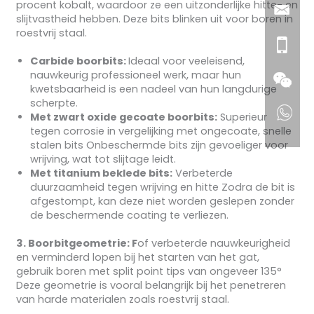
procent kobalt, waardoor ze een uitzonderlijke hitte- en
slijtvastheid hebben. Deze bits blinken uit voor boren in
roestvrij staal.
Carbide boorbits:
Ideaal voor veeleisend,
nauwkeurig professioneel werk, maar hun
kwetsbaarheid is een nadeel van hun langdurige
scherpte.
Met zwart oxide gecoate boorbits:
Superieur
tegen corrosie in vergelijking met ongecoate, snelle
stalen bits Onbeschermde bits zijn gevoeliger voor
wrijving, wat tot slijtage leidt.
Met titanium beklede bits:
Verbeterde
duurzaamheid tegen wrijving en hitte Zodra de bit is
afgestompt, kan deze niet worden geslepen zonder
de beschermende coating te verliezen.
3. Boorbitgeometrie: F
of verbeterde nauwkeurigheid
en verminderd lopen bij het starten van het gat,
gebruik boren met split point tips van ongeveer 135°
Deze geometrie is vooral belangrijk bij het penetreren
van harde materialen zoals roestvrij staal.