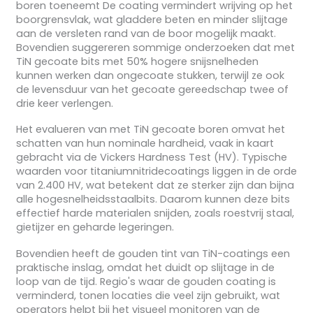
boren toeneemt De coating vermindert wrijving op het
boorgrensvlak, wat gladdere beten en minder slijtage
aan de versleten rand van de boor mogelijk maakt.
Bovendien suggereren sommige onderzoeken dat met
TiN gecoate bits met 50% hogere snijsnelheden
kunnen werken dan ongecoate stukken, terwijl ze ook
de levensduur van het gecoate gereedschap twee of
drie keer verlengen.
Het evalueren van met TiN gecoate boren omvat het
schatten van hun nominale hardheid, vaak in kaart
gebracht via de Vickers Hardness Test (HV). Typische
waarden voor titaniumnitridecoatings liggen in de orde
van 2.400 HV, wat betekent dat ze sterker zijn dan bijna
alle hogesnelheidsstaalbits. Daarom kunnen deze bits
effectief harde materialen snijden, zoals roestvrij staal,
gietijzer en geharde legeringen.
Bovendien heeft de gouden tint van TiN-coatings een
praktische inslag, omdat het duidt op slijtage in de
loop van de tijd. Regio's waar de gouden coating is
verminderd, tonen locaties die veel zijn gebruikt, wat
operators helpt bij het visueel monitoren van de