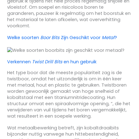
gebruik ik tijdens het hele proces regelmatig snijolie en
vloeistof. Om soepel en risicoloos boren te
garanderen, pauzeer ik regelmatig om het boorstuk en
het materiaal te laten afkoelen, wat oververhitting
voorkomt.
Welke soorten
Boor Bits
Zijn Geschikt voor
Metal
?
Verkennen
Twist Drill Bits
en hun gebruik
Het type boor dat de meeste populariteit zag is de
twistboor, omdat het uitzonderlijk is om in één keer
met metaal, hout en plastic te gebruiken. Twistboren
worden gewoonlijk gemaakt van hoge snelheid of
kobaltstaal met een titaniumnitridecoating. Hun
structuur omvat een spiraalvormige opening, “, die het
verwijderen van vuil tijdens het boren vergemakkelijkt,
wat resulteert in een soepele werking.
Wat metaalbewerking betreft, zijn kobaltdraaibits
bijzonder nuttig vanwege hun hittebestendigheid,