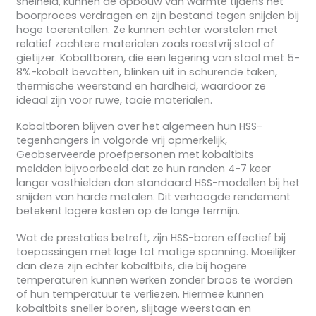
snelheid, kunnen de opbouw van warmte tijdens het
boorproces verdragen en zijn bestand tegen snijden bij
hoge toerentallen. Ze kunnen echter worstelen met
relatief zachtere materialen zoals roestvrij staal of
gietijzer. Kobaltboren, die een legering van staal met 5-
8%-kobalt bevatten, blinken uit in schurende taken,
thermische weerstand en hardheid, waardoor ze
ideaal zijn voor ruwe, taaie materialen.
Kobaltboren blijven over het algemeen hun HSS-
tegenhangers in volgorde vrij opmerkelijk,
Geobserveerde proefpersonen met kobaltbits
meldden bijvoorbeeld dat ze hun randen 4-7 keer
langer vasthielden dan standaard HSS-modellen bij het
snijden van harde metalen. Dit verhoogde rendement
betekent lagere kosten op de lange termijn.
Wat de prestaties betreft, zijn HSS-boren effectief bij
toepassingen met lage tot matige spanning. Moeilijker
dan deze zijn echter kobaltbits, die bij hogere
temperaturen kunnen werken zonder broos te worden
of hun temperatuur te verliezen. Hiermee kunnen
kobaltbits sneller boren, slijtage weerstaan en