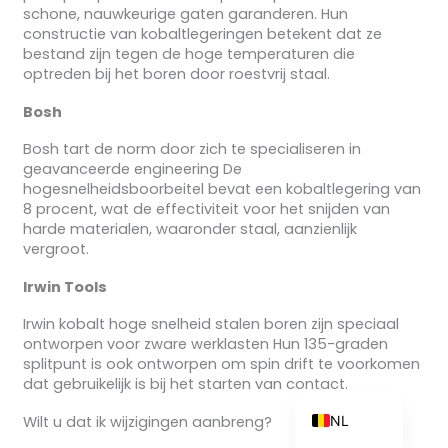
schone, nauwkeurige gaten garanderen. Hun
constructie van kobaltlegeringen betekent dat ze
bestand zijn tegen de hoge temperaturen die
optreden bij het boren door roestvrij staal.
ZH_TW
Bosh
ES
Bosh tart de norm door zich te specialiseren in
RU
geavanceerde engineering De
hogesnelheidsboorbeitel bevat een kobaltlegering van
PT
8 procent, wat de effectiviteit voor het snijden van
KO
harde materialen, waaronder staal, aanzienlijk
vergroot.
JA
Irwin Tools
IT
FR
Irwin kobalt hoge snelheid stalen boren zijn speciaal
ontworpen voor zware werklasten Hun 135-graden
DE
splitpunt is ook ontworpen om spin drift te voorkomen
dat gebruikelijk is bij het starten van contact.
EN
NL
Wilt u dat ik wijzigingen aanbreng?