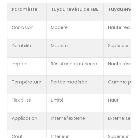
Paramètre
Tuyau revêtu de FBE
Tuyau enduit
Corrosion
Modéré
Haute résist
Durabilité
Modéré
Supérieur
Impact
Résistance inférieure
Haute résist
Température
Portée modérée
Gamme plus 
Flexibilité
Limité
Haut
Application
Interne/externe
Externe seul
Coût
Inférieur
Supérieur