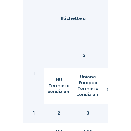
Al
Etichette a
D
2
1
Unione
NU
Europea
Io
Termini e
Termini e
giuro
condizioni
condizioni
1
2
3
4