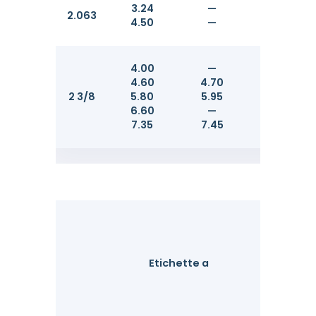
3.24
—
3.25
2.063
4.50
—
—
4.00
—
—
4.60
4.70
—
2 3/8
5.80
5.95
—
6.60
—
—
7.35
7.45
—
A
Etichette a
D