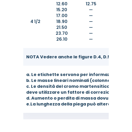
12.60
12.75
—
15.20
—
—
17.00
—
—
4 1/2
18.90
—
—
21.50
—
—
23.70
—
—
26.10
—
—
NOTA Vedere anche le figure D.4, D.5 e D.7.
a. Le etichette servono per informazioni e assi
b. Le masse lineari nominali (colonne 6, 7 e 8
c. Le densità del cromo martensitico (tipi L80 
deve utilizzare un fattore di correzione della 
d. Aumento o perdita di massa dovuti alla finit
e.La lunghezza della piega può alterare l'aumen