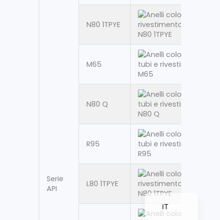
N80 1TPYE
ZH_TW
ES
M65
RU
PT
N80 Q
KO
JA
FR
R95
NL
DE
Serie
L80 1TPYE
API
EN
IT