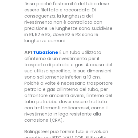
fissa poiché l'estremità del tubo deve
essere filettata e raccordata. Di
conseguenza, la lunghezza del
rivestimento non è controllata con
precisione. Le lunghezze sono suddivise
in R1, R2 e R3, dove R2 e R3 sono le
lunghezze comuni.
API
Tubazione
È un tubo utilizzato
all'interno di un rivestimento per il
trasporto di petrolio e gas. A causa del
suo utilizzo specifico, le sue dimensioni
sono solitamente inferiori a 10 cm.
Poiché a volte è necessario trasportare
petrolio e gas all'interno del tubo, per
affrontare ambienti diversi, l'interno del
tubo potrebbe dover essere trattato
con trattamenti anticorrosivi, come il
rivestimento in lega resistente alla
corrosione (CRA).
Balingsteel può fornire tubi e involucri
ermetici per BTC, VAM TOP, EUE e altri