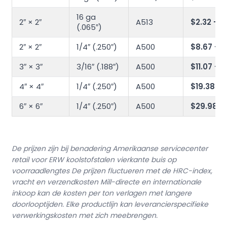
16 ga
2″ × 2″
A513
$2.32 -$
(.065″)
2″ × 2″
1/4″ (.250″)
A500
$8.67 - $
3″ × 3″
3/16″ (.188″)
A500
$11.07 -$1
4″ × 4″
1/4″ (.250″)
A500
$19.38 - 
6″ × 6″
1/4″ (.250″)
A500
$29.98 - 
De prijzen zijn bij benadering Amerikaanse servicecenter
retail voor ERW koolstofstalen vierkante buis op
voorraadlengtes De prijzen fluctueren met de HRC-index,
vracht en verzendkosten Mill-directe en internationale
inkoop kan de kosten per ton verlagen met langere
doorlooptijden. Elke productlijn kan leverancierspecifieke
verwerkingskosten met zich meebrengen.