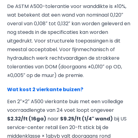
De ASTM A500-tolerantie voor wanddikte is ±10%,
wat betekent dat een wand van nominaal 0,120″
overal van 0,108″ tot 0,132″ kan worden geleverd en
nog steeds in de specificaties kan worden
uitgedrukt. Voor structurele toepassingen is dit
meestal acceptabel. Voor fijnmechanisch of
hydraulisch werk rechtvaardigen de strakkere
toleranties van DOM (doorgaans ±0,010″ op OD,
±0,005″ op de muur) de premie.
Wat kost 2 vierkante buizen?
Een 2″×2″ A500 vierkante buis met een volledige
voorraadlengte van 24 voet loopt ongeveer
$2.32/ft (16ga)
naar
$9.25/ft (1/4″ wand)
bij US
service-center retail Een 20-ft stick bij de
middenklasse × 1gbvb valt doorgaans rond