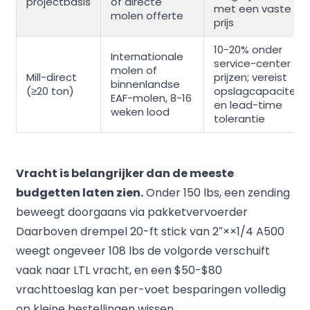
projectbasis
of directe
met een vaste
molen offerte
prijs
10-20% onder
Internationale
service-center
molen of
Mill-direct
prijzen; vereist
binnenlandse
(≥20 ton)
opslagcapaciteit
EAF-molen, 8-16
en lead-time
weken lood
tolerantie
Vracht is belangrijker dan de meeste
budgetten laten zien.
Onder 150 lbs, een zending
beweegt doorgaans via pakketvervoerder
Daarboven drempel 20-ft stick van 2″××1/4 A500
weegt ongeveer 108 lbs de volgorde verschuift
vaak naar LTL vracht, en een $50-$80
vrachttoeslag kan per-voet besparingen volledig
op kleine bestellingen wissen.