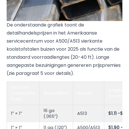
De onderstaande grafiek toont de
detailhandelsprijzen in het Amerikaanse
servicecentrum voor A500/A513 vierkante
koolstofstalen buizen voor 2025 als functie van de
standaard voorraadlengtes (20-40 ft). Lange
aangepaste bezuinigingen genereren prijspremies
(zie paragraaf 5 voor details).
Grootte
Ongeveer
(vierkante
Wanddikte
Grade
(voorraa
buis)
16 ga
1″ × 1″
A513
$1.11 -$1.5
(.065″)
1″ × 1″
11 ga (.120″)
A500/A513
$1.90 -$2