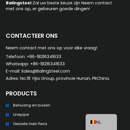
t
Balingsteel
Zal uw beste keuze zijn Neem contact
met ons op, er gebeuren goede dingen!
i
v
e
ZH_TW
:
CONTACTEER ONS
ES
RU
Neem contact met ons op voor elke vraag!
PT
Telefoon: +86-18216341633
Whatsapp: +86-18216341633
KO
E-mail: Sales@BalingSteel.com
JA
Adres: No.18 Yijia Group, provincie Hunan, PRChina.
IT
PRODUCTS
FR
DE
Behuizing en buizen
EN
Linepipe
NL
Gelaste Hals Flens