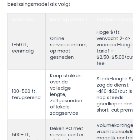
beslissingsmodel als volgt
Scenario
Best Approach
Kosten Impact
Hoge $/ft;
Online
verwacht 2-4×
1-50 ft,
servicecentrum,
voorraad-lengte
eenmalig
op maat
tarief +
gesneden
$2.50-$5.00/cut
fee
Koop stokken
Stock-lengte $/ft;
over de
zag de dienst
volledige
100-500 ft,
~$10-$20/cut is
lengte,
terugkerend
nog steeds
zelfgesneden
goedkoper dan
of lokale
short-cut premie
zaagservice
Volumekortingen;
Deken PO met
vrachtconsolidatie
500+ ft,
service center
mogelijk contract