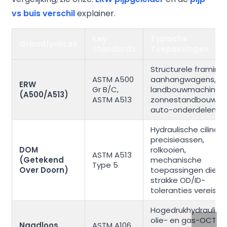
vs buis verschil
explainer.
Key
Typische
Graad/proces
Standards
Toepassingen
Structurele framing,
ASTM A500
aanhangwagens,
ERW
Gr B/C,
landbouwmachines,
(A500/A513)
ASTM A513
zonnestandbouw,
auto-onderdelen
Hydraulische cilinder
precisieassen,
DOM
rolkooien,
ASTM A513
(Getekend
mechanische
Type 5
Over Doorn)
toepassingen die
strakke OD/ID-
toleranties vereisen
Hogedrukhydrauliek,
olie- en gas-OCTG,
Naadloos
ASTM A106,