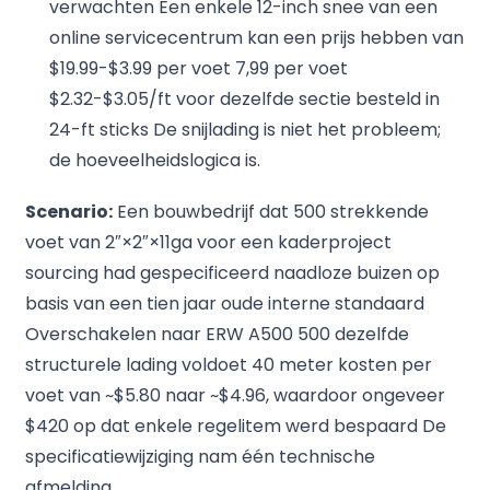
verwachten Een enkele 12-inch snee van een
online servicecentrum kan een prijs hebben van
$19.99-$3.99 per voet 7,99 per voet
$2.32-$3.05/ft voor dezelfde sectie besteld in
24-ft sticks De snijlading is niet het probleem;
de hoeveelheidslogica is.
Scenario:
Een bouwbedrijf dat 500 strekkende
voet van 2″×2″×11ga voor een kaderproject
sourcing had gespecificeerd naadloze buizen op
basis van een tien jaar oude interne standaard
Overschakelen naar ERW A500 500 dezelfde
structurele lading voldoet 40 meter kosten per
voet van ~$5.80 naar ~$4.96, waardoor ongeveer
$420 op dat enkele regelitem werd bespaard De
specificatiewijziging nam één technische
afmelding.