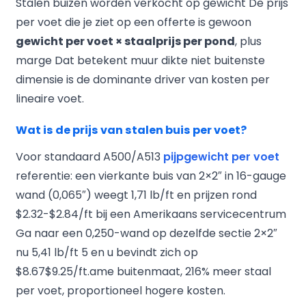
Stalen buizen worden verkocht op gewicht De prijs
per voet die je ziet op een offerte is gewoon
gewicht per voet × staalprijs per pond
, plus
marge Dat betekent muur dikte niet buitenste
dimensie is de dominante driver van kosten per
lineaire voet.
Wat is de prijs van stalen buis per voet?
Voor standaard A500/A513
pijpgewicht per voet
referentie: een vierkante buis van 2×2″ in 16-gauge
wand (0,065″) weegt 1,71 lb/ft en prijzen rond
$2.32-$2.84/ft bij een Amerikaans servicecentrum
Ga naar een 0,250-wand op dezelfde sectie 2×2″
nu 5,41 lb/ft 5 en u bevindt zich op
$8.67$9.25/ft.ame buitenmaat, 216% meer staal
per voet, proportioneel hogere kosten.