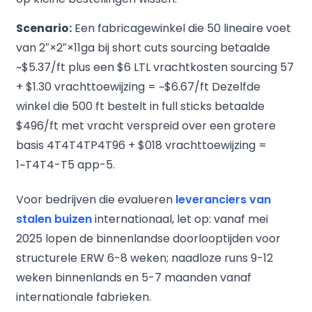
Scenario:
Een fabricagewinkel die 50 lineaire voet
van 2″×2″×11ga bij short cuts sourcing betaalde
~$5.37/ft plus een $6 LTL vrachtkosten sourcing 57
+ $1.30 vrachttoewijzing = ~$6.67/ft Dezelfde
winkel die 500 ft bestelt in full sticks betaalde
$496/ft met vracht verspreid over een grotere
basis 4T4T4TP4T96 + $018 vrachttoewijzing =
1~T4T4-T5 app-5.
Voor bedrijven die evalueren
leveranciers van
stalen buizen
internationaal, let op: vanaf mei
2025 lopen de binnenlandse doorlooptijden voor
structurele ERW 6-8 weken; naadloze runs 9-12
weken binnenlands en 5-7 maanden vanaf
internationale fabrieken.