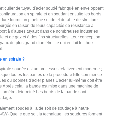
rticulier de tuyau d'acier soudé fabriqué en enveloppant
onfiguration en spirale et en soudant ensuite les bords
dure fournit un pipeline solide et durable de structure
purgés en raison de leurs capacités de résistance à
pport à d'autres tuyaux dans de nombreuses industries
le et de gaz et à des fins structurelles. Leur conception
yaux de plus grand diamètre, ce qui en fait le choix
e.
 en spirale ?
 spirale soudée est un processus relativement moderne ;
resque toutes les parties de la procédure Elle commence
ues ou bobines d'acier planes L'acier lui-même doit être
e Après cela, la bande est mise dans une machine de
n diamètre déterminé Les bords de la bande sont
oudage.
ralement soudés à l'aide soit de soudage à haute
SAW).Quelle que soit la technique, les soudures forment