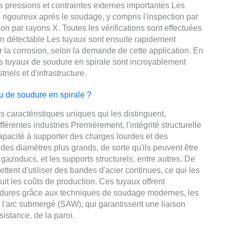
s pressions et contraintes externes importantes Les
 rigoureux après le soudage, y compris l'inspection par
tion par rayons X. Toutes les vérifications sont effectuées
on détectable Les tuyaux sont ensuite rapidement
 la corrosion, selon la demande de cette application. En
s tuyaux de soudure en spirale sont incroyablement
riels et d'infrastructure.
au de soudure en spirale ?
s caractéristiques uniques qui les distinguent,
fférentes industries Premièrement, l'intégrité structurelle
apacité à supporter des charges lourdes et des
des diamètres plus grands, de sorte qu'ils peuvent être
t gazoducs, et les supports structurels, entre autres. De
ttent d'utiliser des bandes d'acier continues, ce qui les
it les coûts de production. Ces tuyaux offrent
udures grâce aux techniques de soudage modernes, les
à l'arc submergé (SAW), qui garantissent une liaison
ésistance, de la paroi.