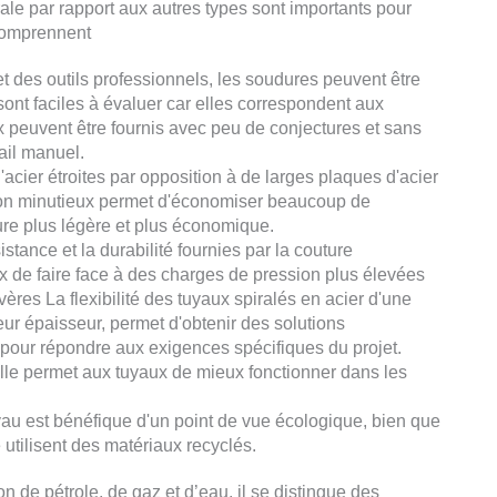
le par rapport aux autres types sont importants pour
 comprennent
 et des outils professionnels, les soudures peuvent être
ont faciles à évaluer car elles correspondent aux
x peuvent être fournis avec peu de conjectures et sans
vail manuel.
'acier étroites par opposition à de larges plaques d'acier
on minutieux permet d'économiser beaucoup de
ture plus légère et plus économique.
istance et la durabilité fournies par la couture
x de faire face à des charges de pression plus élevées
res La flexibilité des tuyaux spiralés en acier d'une
eur épaisseur, permet d'obtenir des solutions
pour répondre aux exigences spécifiques du projet.
 elle permet aux tuyaux de mieux fonctionner dans les
au est bénéfique d'un point de vue écologique, bien que
utilisent des matériaux recyclés.
on de pétrole, de gaz et d’eau, il se distingue des