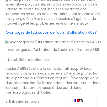
alternative polyvalente, rentable et écologique à une
variété de secteurs industriels Les adaptations
innovantes en cours de ce matériau sont la preuve de
sa synergie à la fois avec les besoins d'ingénierie du
ZH_TW
nouvel âge et les problèmes environnementaux.
ES
Avantages de l'utilisation de l'acier d'altération A588
RU
PT
Avantages de l'utilisation de l'acier d'altération A588
KO
1. Durabilité exceptionnelle
JA
L'acier A588 résiste à la corrosion atmosphérique,
IT
réduisant ainsi les exigences en matière de protection
NL
de la peinture ou d'entretien régulier. L'avantage de la
durabilité permet l'utilisation dans des structures dans
DE
lesquelles ils sont exposés à des conditions
météorologiques difficiles.
EN
FR
2. Entretien rentable