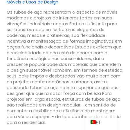
Móveis e Usos de Design
Os tubos de aço representam o aspecto de móveis
modernos e projetos de interiores fortes em suas
vibrações industriais magras Forte o suficiente para
ZH_TW
ser transformado em estruturas elegantes de
cadeiras, mesas e prateleiras, sua flexibilidade
ES
incentiva a manifestação de formas imaginativas em
RU
peças funcionais e decorativas Estudos explicam que
a reciclabilidade do aço está de acordo com a
KO
tendência ecológica nos consumidores, daí a
crescente popularidade dos materiais que defendem
JA
o design sustentável Também, em termos de estética,
IT
seus looks limpos e desbotados vão muito bem com
os projetos contemporâneos e urbanos, assim,
FR
pousando tubos de aço na lista superior de qualquer
designer que queira casar força com beleza Para
NL
projetos em larga escala, estruturas de tubos de aço
DE
são realizadas em design modular - em sentido de
aumentar a flexibilidade e eficiência de montagem
EN
para vários espaços - do tipo de interior do escritório
PT
para o residencial.