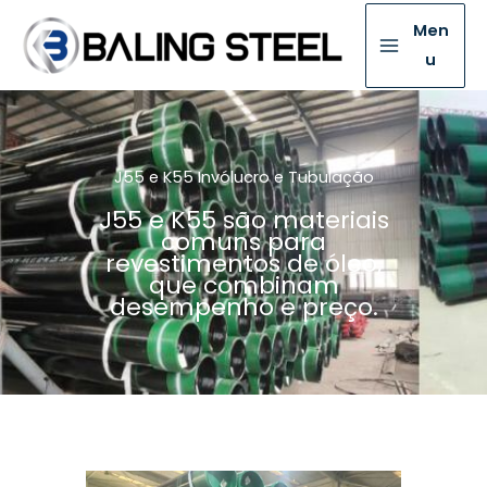
Men
u
J55 e K55 Invólucro e Tubulação
J55 e K55 são materiais
comuns para
revestimentos de óleo,
que combinam
desempenho e preço.