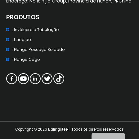
Endereço: No.18 Yijia Group, Província de Hunan, PRChina.
PRODUTOS
Invólucro e Tubulação
ZH_TW
Linepipe
ES
Flange Pescoço Soldado
RU
Flange Cego
KO
JA
IT
FR
NL
DE
Copyright © 2026 Balingsteel | Todos os direitos reservados.
EN