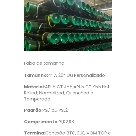
Faixa de tamanho
Tamanho:
4” A 20” Ou Personalizado
Material:
API 5 CT J55,API 5 CT K55.Hot
Rolled, Normalized, Quenched e
Temperado.
Padrão:
PSL1 ou PSL2.
Comprimento:
R1,R2,R3.
Termina:
Conexão BTC, EUE, VOM TOP e