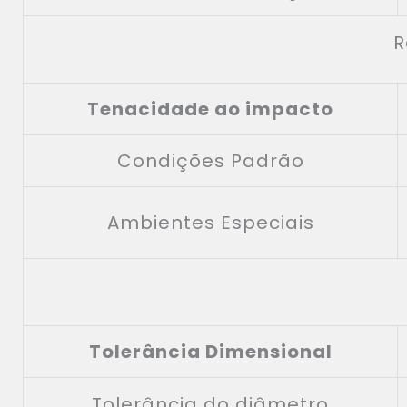
R
Tenacidade ao impacto
Condições Padrão
Ambientes Especiais
Tolerância Dimensional
Tolerância do diâmetro