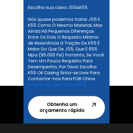
Escolha sua caixa J55&K55
Nós quase podemos tratar J55 E
K55 Como O Mesmo Material, Mas
Ainda Há Pequenas Diferenças
Entre Os Dois O Requisito Mínimo
de Resistência à Tração De K55 É
Maior Do Que De J55, Que É 655
Mpa (95.000 Psi) Portanto, Se Você
Tem Um Pouco Requisito Para
Desempenho, Por favor Escolha
K55 Oil Casing Sinta-se Livre Para
Contactar-nos Para FOB China
Preços da caixa J55 e K55
.
Obtenha um
orçamento rápido