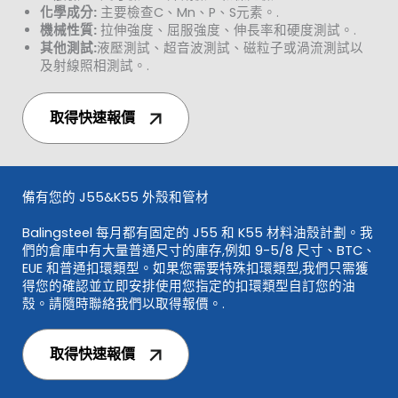
化學成分:
主要檢查C、Mn、P、S元素。.
機械性質:
拉伸強度、屈服強度、伸長率和硬度測試。.
其他測試:
液壓測試、超音波測試、磁粒子或渦流測試以
及射線照相測試。.
取得快速報價
備有您的 J55&K55 外殼和管材
Balingsteel 每月都有固定的 J55 和 K55 材料油殼計劃。我
們的倉庫中有大量普通尺寸的庫存,例如 9-5/8 尺寸、BTC、
EUE 和普通扣環類型。如果您需要特殊扣環類型,我們只需獲
得您的確認並立即安排使用您指定的扣環類型自訂您的油
殼。請隨時聯絡我們以取得報價。.
取得快速報價