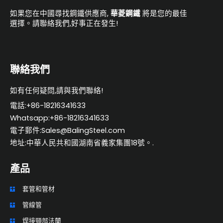
如果您在中國尋找鋼鐵供應商,
華菱鋼鐵
將是您的最佳
選擇。請聯絡我們,好事正在發生!
聯絡我們
如有任何疑問,請與我們聯絡!
電話:+86-18216341633
Whatsapp:+86-18216341633
電子郵件:Sales@BalingSteel.com
地址:中華人民共和國湖南省義家集團18號。.
產品
套管和管材
ES
管線管
RU
焊接頸部法蘭