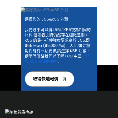
選擇您的 J55&K55 外殼
我們幾乎可以將J55和K55視為相同的
材料,但兩者之間仍然存在細微差別。
K55 的最小拉伸強度要求高於 J55,即
655 Mpa (95,000 Psi)。因此,如果您
對性能有一點要求,請選擇 K55 油箱。
請隨時聯絡我們以了解 FOB 中國
J55
和 K55 外殼的價格
.
取得快速報價