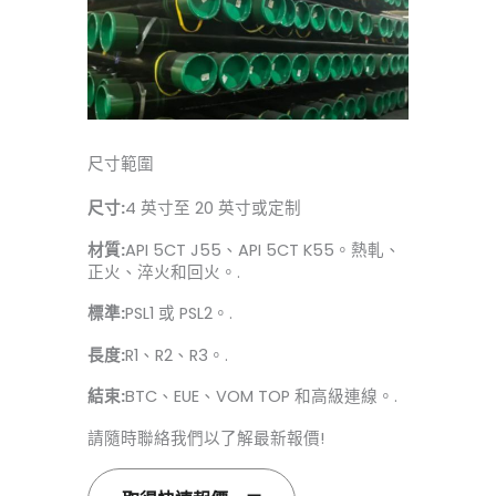
尺寸範圍
尺寸:
4 英寸至 20 英寸或定制
材質:
API 5CT J55、API 5CT K55。熱軋、
正火、淬火和回火。.
標準:
PSL1 或 PSL2。.
長度:
R1、R2、R3。.
結束:
BTC、EUE、VOM TOP 和高級連線。.
請隨時聯絡我們以了解最新報價!