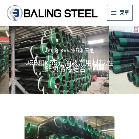
菜單
J55 和 K55 外殼和管道
J55和K55是油殼常用材料,性
能與價格結合。.