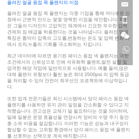
올려진 얼굴 용접 목 플랜지의 이점
올려진 얼굴 용접 목 플랜지는 각종 기업을 통해 까다로운 신
청에서 근본적 만드는 몇몇 명백한 이점을 제안합니다. 학문
은 그들의 디자인이 고압적인 체계에서 긴요한 우수한 압력
견제와 짐 배급을 허용한다는 것을 나타냅니다. 올려진 얼굴
특징은 틈막이 압축의 고도를,변동하는 온도 및 압력 변화 하
에서 조차,누출의 기회를 극소화하는 지킵니다.
최근 데이터에 따르면 융기된 페이스 용접 넥 플랜지는 극한
조건에서의 신뢰성으로 인해 석유화학 플랜트,발전 설정 및
엄격한 해양 작업에 일반적으로 사용됩니다. 예를 들어,많은
대체 플랜지 유형보다 훨씬 높은 최대 2500psi 의 압력 등급
을 처리할 수 있어 안전이 최우선인 프로젝트에 이상적입니
다.
또한 업계 전문가들은 최신 시스템에서 양각 페이스 용접 넥
플랜지를 사용하면 유지 관리 일정을 간소화할 수 있다고 지
적했습니다. 견고성은 교체가 덜 필요하다는 것을 의미하며,
밀폐 밀봉은 운영 효율성을 연장시켜 장비의 수명 주기 동안
총 소유 비용을 절감합니다. 이러한 기능은 성능과 내구성이
협상할 수 없는 고위험 환경에서 양각 페이스 용접 넥 플랜지
를 선호하는 선택으로 계속 배치합니다.