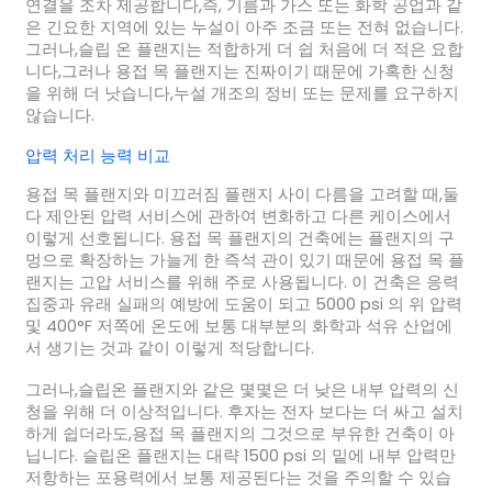
연결을 조차 제공합니다,즉, 기름과 가스 또는 화학 공업과 같
은 긴요한 지역에 있는 누설이 아주 조금 또는 전혀 없습니다.
그러나,슬립 온 플랜지는 적합하게 더 쉽 처음에 더 적은 요합
니다,그러나 용접 목 플랜지는 진짜이기 때문에 가혹한 신청
을 위해 더 낫습니다,누설 개조의 정비 또는 문제를 요구하지
않습니다.
압력 처리 능력 비교
용접 목 플랜지와 미끄러짐 플랜지 사이 다름을 고려할 때,둘
다 제안된 압력 서비스에 관하여 변화하고 다른 케이스에서
이렇게 선호됩니다. 용접 목 플랜지의 건축에는 플랜지의 구
멍으로 확장하는 가늘게 한 즉석 관이 있기 때문에 용접 목 플
랜지는 고압 서비스를 위해 주로 사용됩니다. 이 건축은 응력
집중과 유래 실패의 예방에 도움이 되고 5000 psi 의 위 압력
및 400°F 저쪽에 온도에 보통 대부분의 화학과 석유 산업에
서 생기는 것과 같이 이렇게 적당합니다.
그러나,슬립온 플랜지와 같은 몇몇은 더 낮은 내부 압력의 신
청을 위해 더 이상적입니다. 후자는 전자 보다는 더 싸고 설치
하게 쉽더라도,용접 목 플랜지의 그것으로 부유한 건축이 아
닙니다. 슬립온 플랜지는 대략 1500 psi 의 밑에 내부 압력만
저항하는 포용력에서 보통 제공된다는 것을 주의할 수 있습