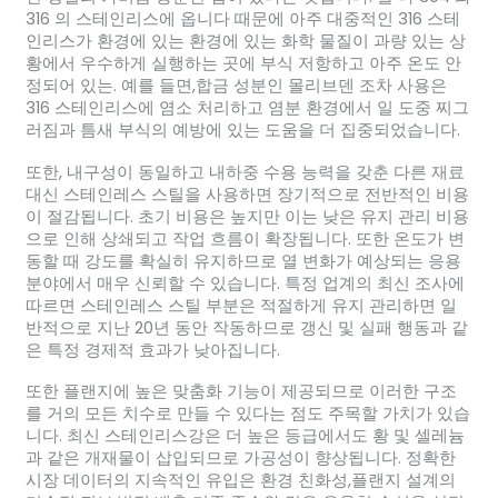
316 의 스테인리스에 옵니다 때문에 아주 대중적인 316 스테
인리스가 환경에 있는 환경에 있는 화학 물질이 과량 있는 상
황에서 우수하게 실행하는 곳에 부식 저항하고 아주 온도 안
정되어 있는. 예를 들면,합금 성분인 몰리브덴 조차 사용은
316 스테인리스에 염소 처리하고 염분 환경에서 일 도중 찌그
러짐과 틈새 부식의 예방에 있는 도움을 더 집중되었습니다.
또한, 내구성이 동일하고 내하중 수용 능력을 갖춘 다른 재료
대신 스테인레스 스틸을 사용하면 장기적으로 전반적인 비용
이 절감됩니다. 초기 비용은 높지만 이는 낮은 유지 관리 비용
으로 인해 상쇄되고 작업 흐름이 확장됩니다. 또한 온도가 변
동할 때 강도를 확실히 유지하므로 열 변화가 예상되는 응용
분야에서 매우 신뢰할 수 있습니다. 특정 업계의 최신 조사에
따르면 스테인레스 스틸 부분은 적절하게 유지 관리하면 일
반적으로 지난 20년 동안 작동하므로 갱신 및 실패 행동과 같
은 특정 경제적 효과가 낮아집니다.
또한 플랜지에 높은 맞춤화 기능이 제공되므로 이러한 구조
를 거의 모든 치수로 만들 수 있다는 점도 주목할 가치가 있습
니다. 최신 스테인리스강은 더 높은 등급에서도 황 및 셀레늄
과 같은 개재물이 삽입되므로 가공성이 향상됩니다. 정확한
시장 데이터의 지속적인 유입은 환경 친화성,플랜지 설계의