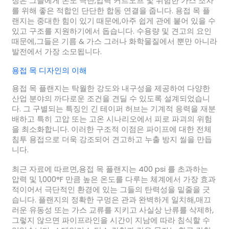
징은 그들에게 온도 극단,압력 커트오프 및 위험한 가스 조차
를 위해 좋은 적합인 단단한 합동 연결을 줍니다. 용접 목 플
랜지는 중대한 힘이 있기 때문에,아주 쉽게 관에 붙어 있을 수
있고 구조를 지원하기에서 돕습니다. 수용량 및 견고의 요인
때문에,그들은 기름 & 가스 그러나 화학물질에서 뿐만 아니라
발전에서 가장 소모됩니다.
용접 목 디자인의 이해
용접 목 플랜지는 탁월한 강도와 내구성을 제공하여 다양한
산업 분야의 까다로운 조건을 견딜 수 있도록 설계되었습니
다. 그 구별되는 특징인 긴 테이퍼 허브는 기계적 응력을 재분
배하고 특히 고압 또는 고온 시나리오에서 피로 파괴의 위험
을 최소화합니다. 이러한 구조적 이점은 파이프에 대한 전체
침투 용접으로 더욱 강조되어 견고하고 누출 방지 씰을 만듭
니다.
최근 자료에 따르면,용접 목 플랜지는 400 psi 를 초과하는
압력 및 1,000°F 만큼 높은 온도를 다루는 체계에서 가장 효과
적이어서 극단적인 환경에 있는 그들의 탄력성을 밑줄을 긋
습니다. 플랜지의 정확한 구멍은 관과 완벽하게 일치해,매끄
러운 유동성 또는 가스 교류를 지키고 사실상 난류를 삭제하,
그렇지 않으면 파이프라인을 시간이 지남에 따라 침식할 수