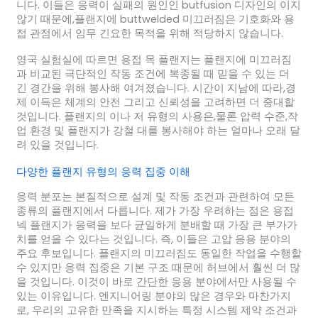
니다. 이들은 응력이 실패의 원인인 butfusion 디자인의 이지
않기 때문에,플랜지에 buttwelded 미끄러짐은 기호화와 용
접 관점에서 임무 긴요한 목적을 위해 적당하지 않습니다.
영국 실험실에 따르면 용접 목 플랜지는 플랜지에 미끄러짐
과 비교된 극단적인 작동 조건에 복종될 때 믿을 수 있는 더
긴 경간을 위해 봉사해 여겨졌습니다. 시간이 지남에 따라,경
제 이득은 체계의 안전 그리고 신뢰성을 고려하면 더 중대할
것입니다. 플랜지의 이나 저 유형의 사용은,물론 압력 수준,작
업 환경 및 플랜지가 강철 대를 봉사해야 하는 얼마나 오래 달
려 있을 것입니다.
다양한 플랜지 유형의 응력 집중 이해
응력 분포는 본질적으로 설계 및 작동 조건과 관련하여 모든
종류의 플랜지에서 다릅니다. 제가 가장 우려하는 점은 용접
넥 플랜지가 응력을 보다 균일하게 분배할 때 가장 큰 부가가
치를 얻을 수 있다는 것입니다. 즉, 이들은 고압 응용 분야의
주요 후보입니다. 플랜지의 미끄러짐도 동일한 작업을 수행할
수 있지만 응력 집중은 기본 구조 때문에 허브에서 훨씬 더 많
을 것입니다. 이것이 바로 간단한 응용 분야에서만 사용될 수
있는 이유입니다. 엔지니어링 분야의 많은 경우와 마찬가지
로, 우리의 고유한 만족을 지시하는 특정 시스템 제약 조건과