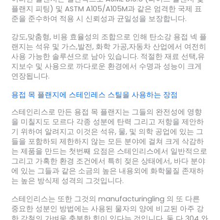
플랜지 피팅) 및 ASTM A105/A105M과 같은 엄격한 국제 표
준을 준수하여 적용 시 신뢰성과 균일성을 보장합니다.
강도,맞춤형, 비용 효율성의 조합으로 인해 탄소강 용접 넥 플
랜지는 석유 및 가스,발전, 화학 가공,자동차 산업에서 여전히
사용 가능한 솔루션으로 남아 있습니다. 적절한 재료 선택,유
지보수 및 사용으로 까다로운 환경에서 수명과 성능이 크게
연장됩니다.
용접 목 플랜지에 스테인레스 스틸을 사용하는 장점
스테인리스로 만든 용접 목 플랜지는 그들의 완전성에 영향
을 미칠지도 모르다 각종 성분에 탄력 그리고 저항을 제안하
기 위하여 알려지고 이것은 석유, 물, 및 의학 공업에 있는 그
들을 포함하되 제한하지 않는 모든 분야에 걸쳐 크게 삭감하
는 제품을 만드는 첫번째 요점은 스테인리스에서 일반적으로
그리고 가혹한 환경 조건에서 특히 젖은 상태에서, 바다 분야
에 있는 그들과 같은 소금의 높은 내용외에 화학물질 존재하
는 높은 방식제 성격의 그것입니다.
스테인리스는 또한 그것의 manufacturingling 의 또 다른
중요한 성분인 방법에는 사용된 물자의 양에 비교된 아주 강
한 강철의 가벼움 충분한 힘이 있다는 것입니다. 둘 다 304 와