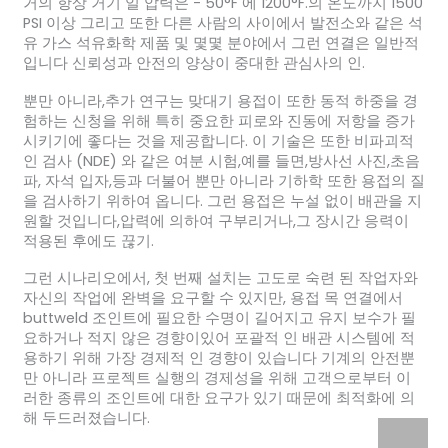
거의 항상 거기 일 압력은 - 50°F 에 1200°F.의 온도까지 1500
PSI 이상 그리고 또한 다른 사람의 사이에서 발전소와 같은 석
유 가스 석유화학 제품 및 몇몇 분야에서 그런 연결은 일반적
입니다 신뢰성과 안전의 양상이 중대한 관심사의 인.
뿐만 아니라,추가 연구는 맞대기 용접이 또한 동적 하중을 경
험하는 신청을 위해 특히 중요한 피로와 진동에 저항을 증가
시키기에 좋다는 것을 제공합니다. 이 기술은 또한 비파괴적
인 검사 (NDE) 와 같은 여분 시험,예를 들면,방사선 사진,초음
파, 자석 입자,등과 더불어 뿐만 아니라 기하학 또한 용접의 질
을 검사하기 위하여 옵니다. 그런 용접은 누설 없이 배관을 지
원할 것입니다,압력에 의하여 구부리거나,그 장시간 응력이
적용된 후에도 끊기.
그런 시나리오에서, 첫 번째 설치는 고도로 숙련 된 작업자와
자신의 작업에 완벽을 요구할 수 있지만, 용접 목 연결에서
buttweld 조인트에 필요한 수명이 길어지고 유지 보수가 필
요하거나 적지 않은 경향이있어 포괄적 인 배관 시스템에 적
용하기 위해 가장 경제적 인 경향이 있습니다 기계의 안전뿐
만 아니라 프로젝트 실행의 경제성을 위해 고객으로부터 이
러한 종류의 조인트에 대한 요구가 있기 때문에 최적화에 의
해 두드러졌습니다.