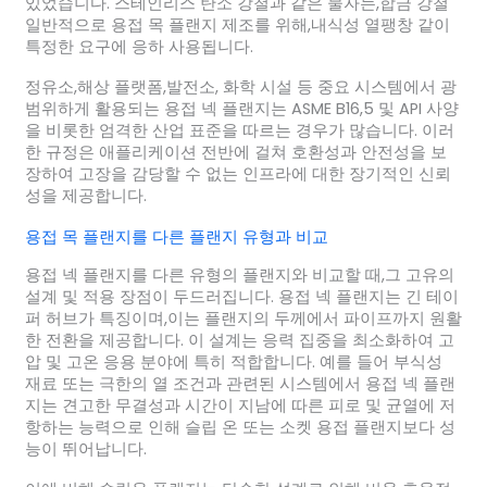
있었습니다. 스테인리스 탄소 강철과 같은 물자는,합금 강철
일반적으로 용접 목 플랜지 제조를 위해,내식성 열팽창 같이
특정한 요구에 응하 사용됩니다.
정유소,해상 플랫폼,발전소, 화학 시설 등 중요 시스템에서 광
범위하게 활용되는 용접 넥 플랜지는 ASME B16,5 및 API 사양
을 비롯한 엄격한 산업 표준을 따르는 경우가 많습니다. 이러
한 규정은 애플리케이션 전반에 걸쳐 호환성과 안전성을 보
장하여 고장을 감당할 수 없는 인프라에 대한 장기적인 신뢰
성을 제공합니다.
용접 목 플랜지를 다른 플랜지 유형과 비교
용접 넥 플랜지를 다른 유형의 플랜지와 비교할 때,그 고유의
설계 및 적용 장점이 두드러집니다. 용접 넥 플랜지는 긴 테이
퍼 허브가 특징이며,이는 플랜지의 두께에서 파이프까지 원활
한 전환을 제공합니다. 이 설계는 응력 집중을 최소화하여 고
압 및 고온 응용 분야에 특히 적합합니다. 예를 들어 부식성
재료 또는 극한의 열 조건과 관련된 시스템에서 용접 넥 플랜
지는 견고한 무결성과 시간이 지남에 따른 피로 및 균열에 저
항하는 능력으로 인해 슬립 온 또는 소켓 용접 플랜지보다 성
능이 뛰어납니다.