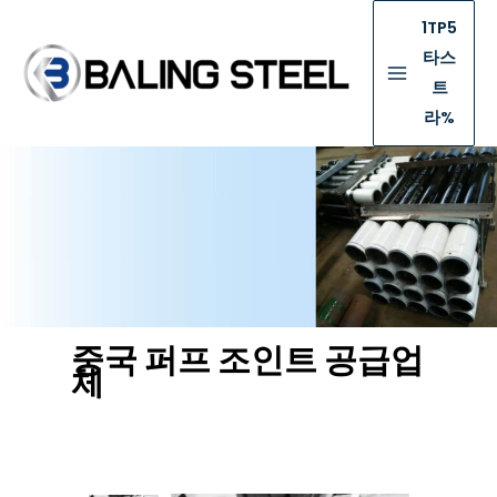
1TP5
타스
트
라%
중국 퍼프 조인트 공급업
체