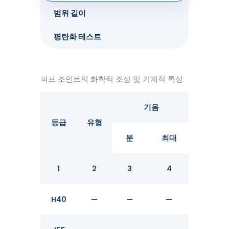
범위 길이
평탄화 테스트
퍼프 조인트의 화학적 조성 및 기계적 특성
기음
등급
유형
분
최대
분
1
2
3
4
5
H40
—
—
—
—