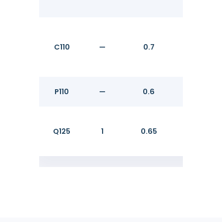
C110
—
0.7
758
P110
—
0.6
758
Q125
1
0.65
862