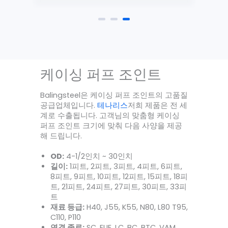
케이싱 퍼프 조인트
Balingsteel은 케이싱 퍼프 조인트의 고품질
공급업체입니다.
테나리스
저희 제품은 전 세
계로 수출됩니다. 고객님의 맞춤형 케이싱
퍼프 조인트 크기에 맞춰 다음 사양을 제공
해 드립니다.
OD:
4-1/2인치 ~ 30인치
길이:
1피트, 2피트, 3피트, 4피트, 6피트,
8피트, 9피트, 10피트, 12피트, 15피트, 18피
트, 21피트, 24피트, 27피트, 30피트, 33피
트
재료 등급:
H40, J55, K55, N80, L80 T95,
C110, P110
연결 종료:
SC, EUE, LC, BC, BTC, VAM