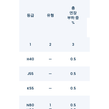
항
총
연장
등급
유형
부하 중
%
분
1
2
3
4
H40
—
0.5
276
J55
—
0.5
379
K55
—
0.5
379
N80
1
0.5
552