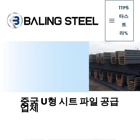
1TP5
타스
트
라%
중국 U형 시트 파일 공급
업체