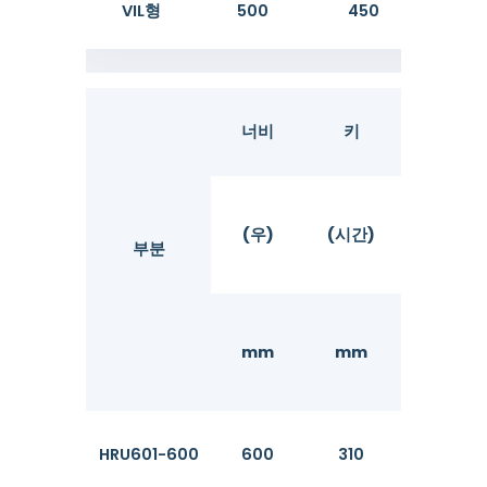
VIL형
500
450
27.
너비
키
플랜지
(우)
(시간)
(tf)
부분
mm
mm
mm
HRU601-600
600
310
7.5