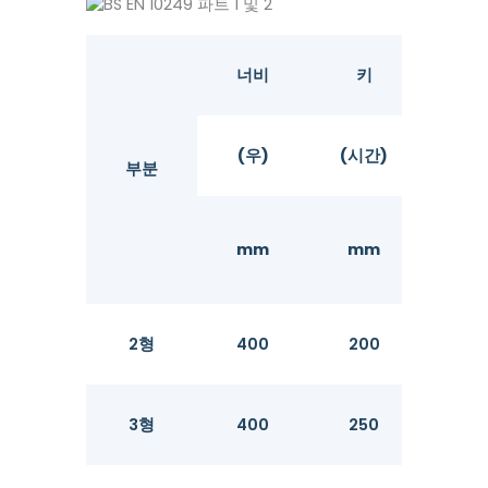
너비
키
(우)
(시간)
플랜지(
부분
mm
mm
m
2형
400
200
10.
3형
400
250
13