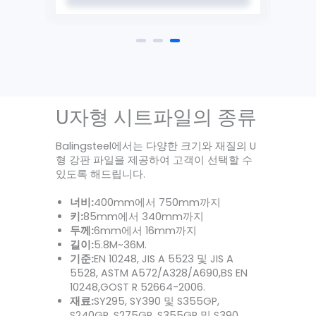
U자형 시트파일의 종류
Balingsteel에서는 다양한 크기와 재질의 U
형 강판 파일을 제공하여 고객이 선택할 수
있도록 해드립니다.
너비:
400mm에서 750mm까지
키:
85mm에서 340mm까지
두께:
6mm에서 16mm까지
길이:
5.8M~36M.
기준:
EN 10248, JIS A 5523 및 JIS A
5528, ASTM A572/A328/A690,BS EN
10248,GOST R 52664-2006.
재료:
SY295, SY390 및 S355GP,
S240GP, S275GP, S355GP 및 S390.