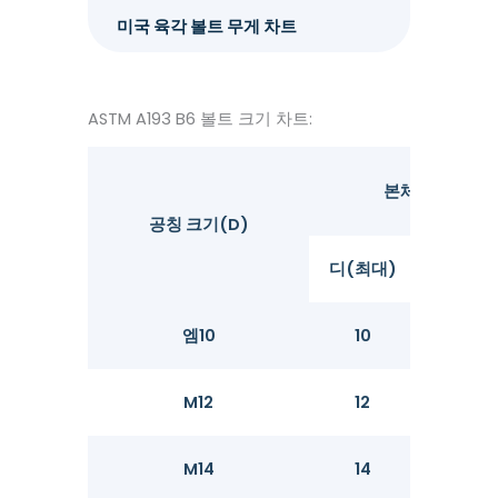
미국 육각 볼트 무게 차트
ASTM A193 B6 볼트 크기 차트:
본체 직경
공칭 크기(D)
디(최대)
디(최소
엠10
10
9.78
M12
12
11.73
M14
14
13.73