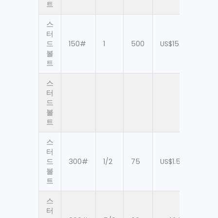
트
스
터
드
150#
1
500
US$15.87
90
볼
트
스
터
드
90
볼
트
스
터
드
300#
1/2
75
US$1.59
90
볼
트
스
터