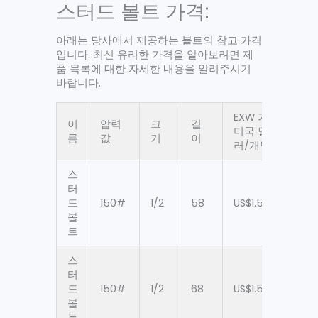
스터드 볼트 가격:
아래는 당사에서 제공하는 볼트의 참고 가격
입니다. 최신 유리한 가격을 알아보려면 제
품 목록에 대한 자세한 내용을 알려주시기
바랍니다.
EXW 가격
이
압력
크
길
압
미국 달
름
값
기
이
값
러/개당
스
터
드
150#
1/2
58
US$1.59
60
볼
트
스
터
드
150#
1/2
68
US$1.59
60
볼
트