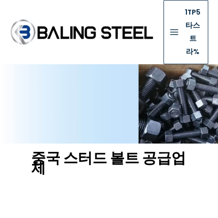
1TP5
타스
트
라%
중국 스터드 볼트 공급업
체