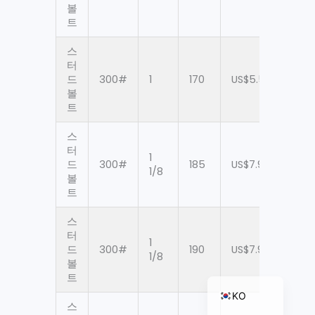
볼
트
스
ZH_TW
터
드
300#
1
170
US$5.56
90
ES
볼
트
RU
PT
스
터
JA
1
드
300#
185
US$7.94
90
1/8
볼
IT
트
FR
스
NL
터
1
드
300#
190
US$7.94
90
DE
1/8
볼
EN
트
KO
스